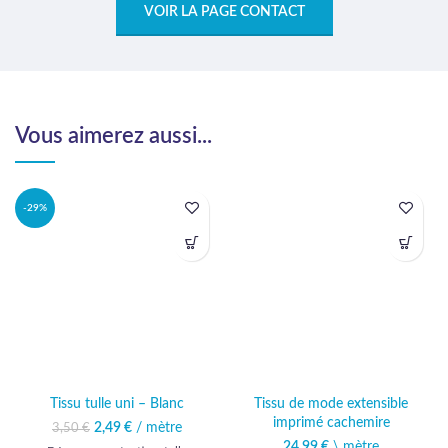
VOIR LA PAGE CONTACT
Vous aimerez aussi...
-29%
Tissu tulle uni – Blanc
Tissu de mode extensible
imprimé cachemire
2,49
Le prix initial était :
€
/ mètre
Le prix actuel
3,50
€
3,50 €.
est : 2,49 €.
24,99
€
\ mètre