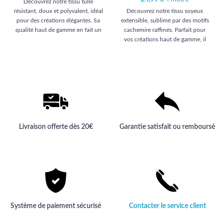
Découvrez notre tissu tulle
résistant, doux et polyvalent, idéal
Découvrez notre tissu soyeux
pour des créations élégantes. Sa
extensible, sublimé par des motifs
qualité haut de gamme en fait un
cachemire raffinés. Parfait pour
choix incontournable pour les plus
vos créations haut de gamme, il
exigeants.
offre un toucher luxueux et une
élégance inégalée.
Livraison offerte dès 20€
Garantie satisfait ou remboursé
Système de paiement sécurisé
Contacter le service client