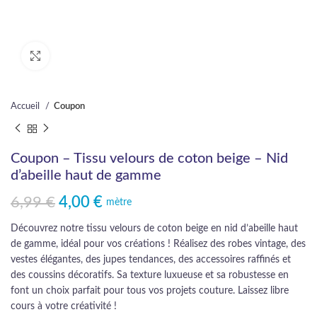
Cliquez pour agrandir
Accueil
Coupon
Coupon – Tissu velours de coton beige – Nid
d’abeille haut de gamme
6,99
€
4,00
€
Le prix initial était : 6,99 €.
Le prix actuel est : 4,00 €.
mètre
Découvrez notre tissu velours de coton beige en nid d’abeille haut
de gamme, idéal pour vos créations ! Réalisez des robes vintage, des
vestes élégantes, des jupes tendances, des accessoires raffinés et
des coussins décoratifs. Sa texture luxueuse et sa robustesse en
font un choix parfait pour tous vos projets couture. Laissez libre
cours à votre créativité !