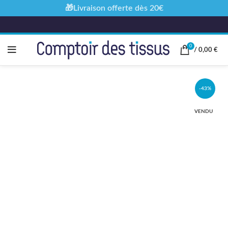
🎁Livraison offerte dès 20€
0
/
0,00
€
-43%
VENDU