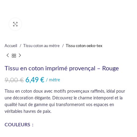
Cliquez pour agrandir
Accueil
Tissu coton au mètre
Tissu coton oeko-tex
Tissu en coton imprimé provençal – Rouge
9,00
€
6,49
€
Le prix initial était : 9,00 €.
Le prix actuel est : 6,49 €.
/ mètre
Tissu en coton doux avec motifs provençaux raffinés, idéal pour
une décoration élégante. Découvrez le charme intemporel et la
qualité haut de gamme qui transformeront vos espaces en
véritables havres de paix.
COULEURS