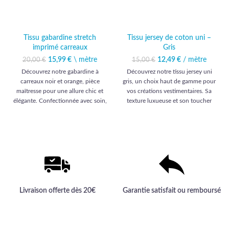
Tissu gabardine stretch
Tissu jersey de coton uni –
imprimé carreaux
Gris
15,99
Le prix initial était :
€
\ mètre
Le prix
12,49
Le prix initial était :
€
/ mètre
Le prix
20,00
€
15,00
€
20,00 €.
actuel est :
15,00 €.
actuel est :
Découvrez notre gabardine à
Découvrez notre tissu jersey uni
15,99 €.
12,49 €.
carreaux noir et orange, pièce
gris, un choix haut de gamme pour
maîtresse pour une allure chic et
vos créations vestimentaires. Sa
élégante. Confectionnée avec soin,
texture luxueuse et son toucher
elle promet une qualité haut de
doux en font l'allié idéal pour des
gamme incomparable pour vos
réalisations élégantes et
créations vestimentaires.
confortables.
Livraison offerte dès 20€
Garantie satisfait ou remboursé