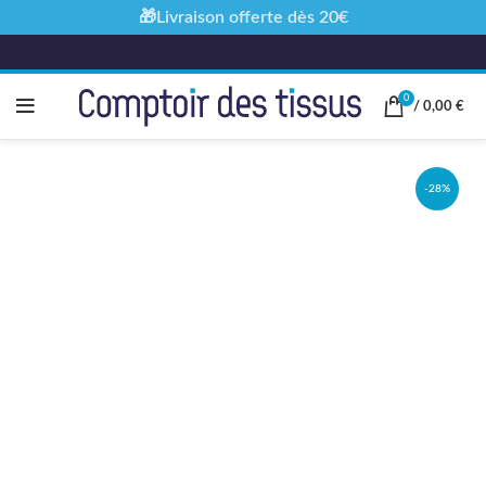
🎁Livraison offerte dès 20€
0
/
0,00
€
-28%