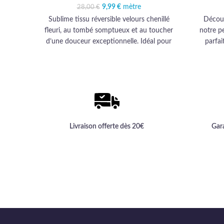
9,99
Le prix initial était :
€
mètre
Le prix actuel est :
28,00
€
28,00 €.
9,99 €.
Sublime tissu réversible velours chenillé
Découv
fleuri, au tombé somptueux et au toucher
notre p
d’une douceur exceptionnelle. Idéal pour
parfai
une décoration d’ameublement élégante
d'ameubl
et haut de gamme, signée Comptoir des
Tissus.
Livraison offerte dès 20€
Gar