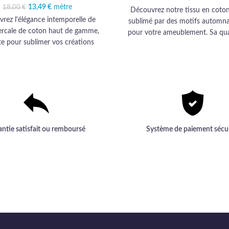
16,90 
14
13,49
Le prix initial était :
€
mètre
Le prix actuel est :
18,00
€
Découvrez notre tissu en coton
18,00 €.
13,49 €.
rez l'élégance intemporelle de
sublimé par des motifs automna
ercale de coton haut de gamme,
pour votre ameublement. Sa qua
te pour sublimer vos créations
de gamme transforme confort et 
ement et d'habillement avec une
en élégance audacieuse
touche de raffinement.
antie satisfait ou remboursé
Système de paiement sécu