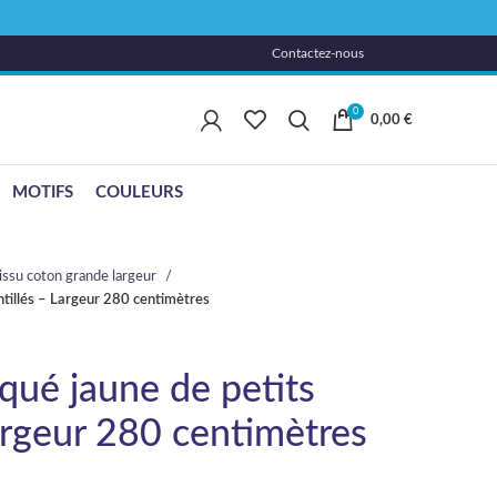
Contactez-nous
0
0,00
€
MOTIFS
COULEURS
issu coton grande largeur
intillés – Largeur 280 centimètres
iqué jaune de petits
Largeur 280 centimètres