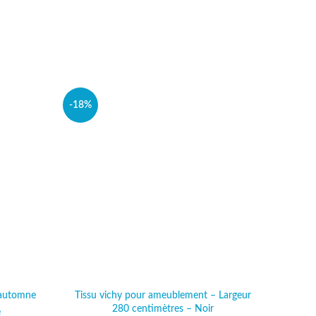
-18%
-25%
 automne
Tissu vichy pour ameublement – Largeur
Tissu 
280 centimètres – Noir
l était :
e
actuel est :