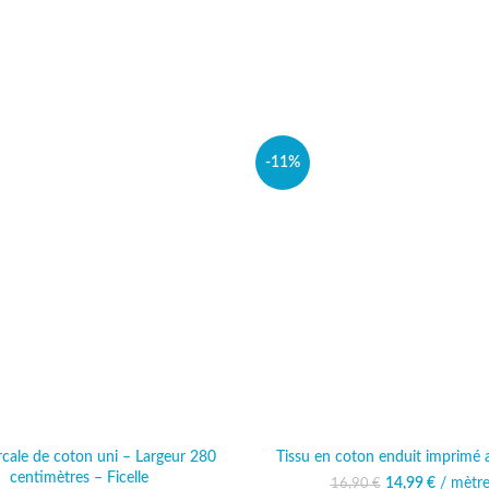
-11%
rcale de coton uni – Largeur 280
Tissu en coton enduit imprimé
centimètres – Ficelle
14,99
Le prix initia
€
/ mètr
Le prix 
16,90
€