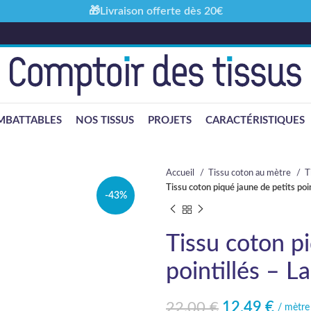
🎁Livraison offerte dès 20€
MBATTABLES
NOS TISSUS
PROJETS
CARACTÉRISTIQUES
Accueil
Tissu coton au mètre
T
Tissu coton piqué jaune de petits po
-43%
Tissu coton p
pointillés – 
22,00
€
12,49
€
Le prix initial était : 22,00 €.
Le prix actuel est : 12,49 €.
/ mètre