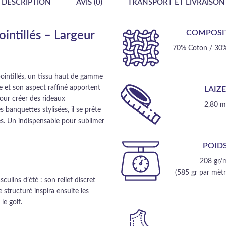
DESCRIPTION
AVIS (0)
TRANSPORT ET LIVRAISON
COMPOSI
ointillés – Largeur
70% Coton / 30%
intillés, un tissu haut de gamme
e et son aspect raffiné apportent
LAIZ
pour créer des rideaux
2,80 
 banquettes stylisées, il se prête
es. Un indispensable pour sublimer
POID
208 gr/
(585 gr par mètre
sculins d’été : son relief discret
e structuré inspira ensuite les
le golf.