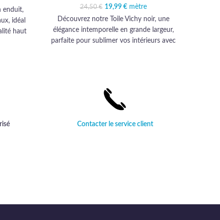
€.
,99 €.
19,99
Le prix initial était :
€
mètre
Le prix actuel est :
24,50
€
 enduit,
24,50 €.
19,99 €.
Découvrez notre Toile Vichy noir, une
Décou
ux, idéal
élégance intemporelle en grande largeur,
marine,
lité haut
parfaite pour sublimer vos intérieurs avec
gamm
durabilité
sa qualité haut de gamme et son allure
int
.
sophistiquée.
risé
Contacter le service client