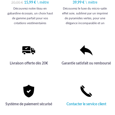
15,99
Le prix initial était :
€
\ mètre
Le prix
39,99
€
\ mètre
20,00
€
20,00 €.
actuel est :
Découvrez notre tissu en
Découvrez le luxe du micro-satin
15,99 €.
gabardine écossais, un choix haut
effet soie, sublimé par un imprimé
de gamme parfait pour vos
de pyramides vertes, pour une
créations vestimentaires
élégance incomparable et un
distinguées.
confort exceptionnel.
Livraison offerte dès 20€
Garantie satisfait ou remboursé
Système de paiement sécurisé
Contacter le service client