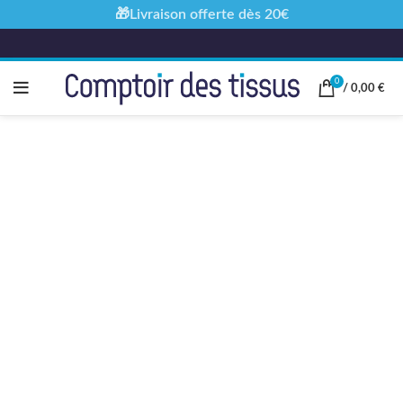
🎁Livraison offerte dès 20€
0
/
0,00
€