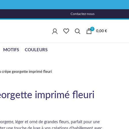
Contactez-nous
0
0,00
€
MOTIFS
COULEURS
u crêpe georgette imprimé fleuri
orgette imprimé fleuri
rgette, léger et orné de grandes fleurs, parfait pour une
rtez une touche de luxe à vos créations d’habillement avec