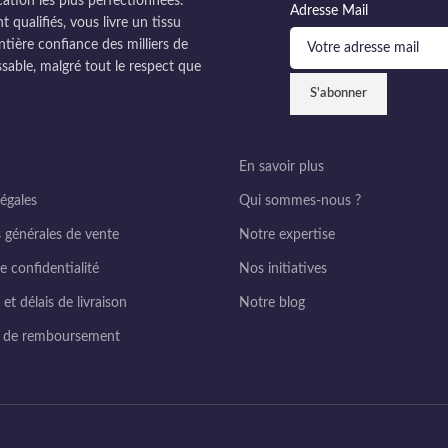
cation les plus perfectionnées.
Adresse Mail
ualifiés, vous livre un tissu
ntière confiance des milliers de
sable, malgré tout le respect que
En savoir plus
égales
Qui sommes-nous ?
 générales de vente
Notre expertise
e confidentialité
Nos initiatives
et délais de livraison
Notre blog
e de remboursement