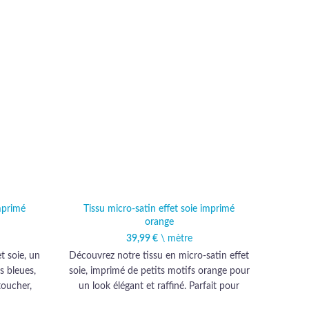
imprimé
Tissu micro-satin effet soie imprimé
Tis
orange
39,99
€
\ mètre
t soie, un
Découvrez notre tissu en micro-satin effet
Décou
s bleues,
soie, imprimé de petits motifs orange pour
fluid
toucher,
un look élégant et raffiné. Parfait pour
motifs
entaires
l'habillement, ce textile haut de gamme