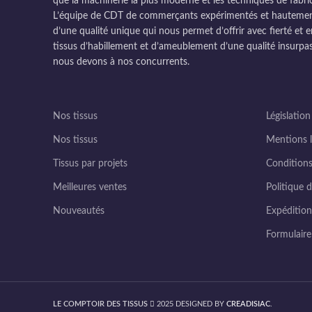
que la machinerie la plus moderne et les techniques de fabri
L’équipe de CDT de commerçants expérimentés et hautement q
d’une qualité unique qui nous permet d’offrir avec fierté et e
tissus d’habillement et d’ameublement d’une qualité insurpas
nous devons à nos concurrents.
Nos tissus
Législation
Nos tissus
Mentions l
Tissus par projets
Conditions
Meilleures ventes
Politique d
Nouveautés
Expédition 
Formulair
LE COMPTOIR DES TISSUS
2025 DESIGNED BY
CREADISIAC
.