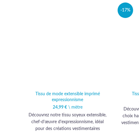
-17%
Tissu de mode extensible imprimé
Tis
expressionnisme
24,99
€
\ mètre
Découvre
Découvrez notre tissu soyeux extensible,
choix ha
chef-d'œuvre d'expressionnisme, idéal
vestiment
pour des créations vestimentaires
toucher d
exclusives. Offrez-vous l'élégance et la
réalisa