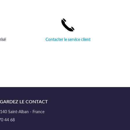
sublimera toutes vos créations couture.
risé
Contacter le service client
GARDEZ LE CONTACT
40 Saint-Alban - France
70 44 68