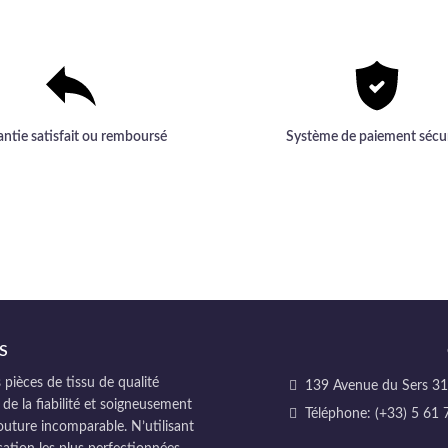
haut de gamme.
antie satisfait ou remboursé
Système de paiement sécu
S
pièces de tissu de qualité
139 Avenue du Sers 311
 de la fiabilité et soigneusement
Téléphone: (+33) 5 61 
couture incomparable. N’utilisant