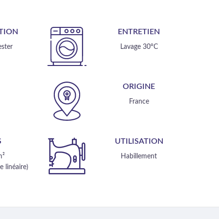
TION
ENTRETIEN
ster
Lavage 30°C
E
ORIGINE
m
France
S
UTILISATION
m²
Habillement
 linéaire)