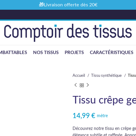
🎁Livraison offerte dès 20€
MBATTABLES
NOS TISSUS
PROJETS
CARACTÉRISTIQUES
Accueil
Tissu synthétique
Tiss
Tissu crêpe ge
14,99
€
mètre
Découvrez notre tissu en crêpe geo
élégance subtile et raffinée. Appo