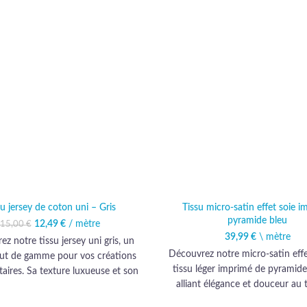
su jersey de coton uni – Gris
Tissu micro-satin effet soie 
pyramide bleu
12,49
Le prix initial était :
€
/ mètre
Le prix actuel est :
15,00
€
15,00 €.
12,49 €.
39,99
€
\ mètre
z notre tissu jersey uni gris, un
Découvrez notre micro-satin effe
ut de gamme pour vos créations
tissu léger imprimé de pyramide
aires. Sa texture luxueuse et son
alliant élégance et douceur au 
oux en font l'allié idéal pour des
idéal pour des créations vestim
tions élégantes et confortables.