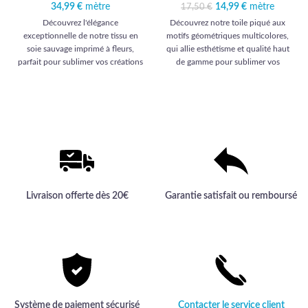
34,99
€
mètre
14,99
Le prix initial était :
€
mètre
Le prix
17,50
€
17,50 €.
actuel est :
Découvrez l'élégance
Découvrez notre toile piqué aux
14,99 €.
exceptionnelle de notre tissu en
motifs géométriques multicolores,
soie sauvage imprimé à fleurs,
qui allie esthétisme et qualité haut
parfait pour sublimer vos créations
de gamme pour sublimer vos
avec une touche de luxe et de
intérieurs avec élégance et
sophistication inégalée.
raffinement.
Livraison offerte dès 20€
Garantie satisfait ou remboursé
Système de paiement sécurisé
Contacter le service client