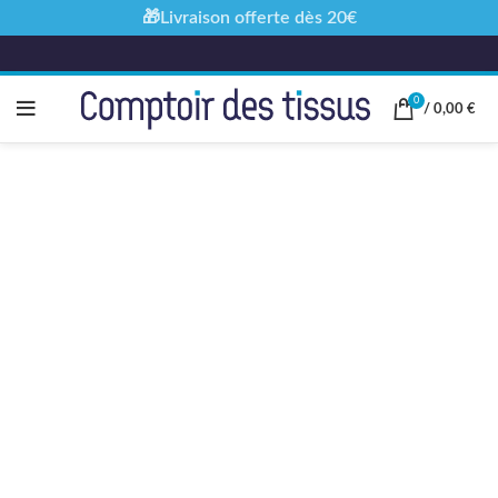
🎁Livraison offerte dès 20€
0
/
0,00
€