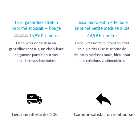
Tissu gabardine stretch
Tissu micro-satin effet soie
imprimé écossais – Rouge
imprimé petite méduse nude
15,99
Le prix initial était :
€
\ mètre
Le prix
44,99
€
\ mètre
20,00
€
20,00 €.
actuel est :
Découvrez notre tissu en
Découvrez notre micro-satin effet
15,99 €.
gabardine écossais, un choix haut
soie, un tissu luxueux orné de
de gamme parfait pour vos
délicates méduses nude, idéal pour
créations vestimentaires
des créations vestimentaires
distinguées.
raffinées et sophistiquées.
Livraison offerte dès 20€
Garantie satisfait ou remboursé