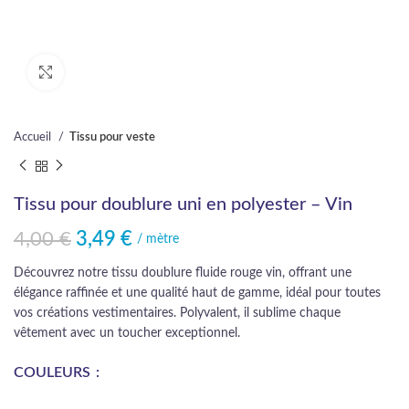
Cliquez pour agrandir
Accueil
Tissu pour veste
Tissu pour doublure uni en polyester – Vin
4,00
€
3,49
€
Le prix initial était : 4,00 €.
Le prix actuel est : 3,49 €.
/ mètre
Découvrez notre tissu doublure fluide rouge vin, offrant une
élégance raffinée et une qualité haut de gamme, idéal pour toutes
vos créations vestimentaires. Polyvalent, il sublime chaque
vêtement avec un toucher exceptionnel.
COULEURS