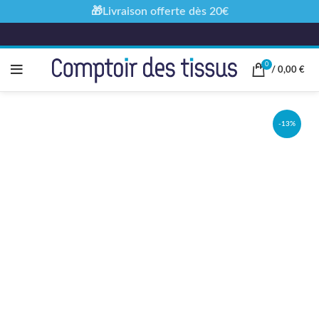
🎁Livraison offerte dès 20€
0
/
0,00
€
-13%