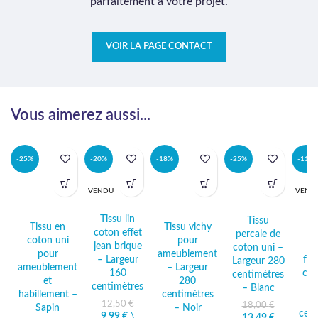
parfaitement à votre projet.
VOIR LA PAGE CONTACT
Vous aimerez aussi...
-25%
-20%
-18%
-25%
-11%
VENDU
VEND
Tissu lin
Ti
Tissu
Tissu en
Tissu vichy
coton effet
c
percale de
coton uni
pour
jean brique
im
coton uni –
pour
ameublement
– Largeur
feu
Largeur 280
ameublement
– Largeur
160
coc
centimètres
et
280
centimètres
La
– Blanc
habillement –
centimètres
12,50
€
18,00
€
Sapin
– Noir
cent
9,99
Le prix
€
\
Le prix
13,49
Le prix
€
Le prix