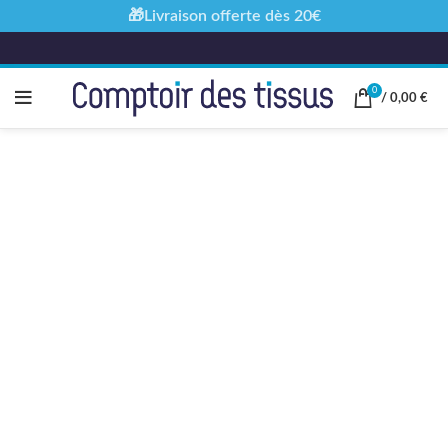
🎁Livraison offerte dès 20€
0
/
0,00
€