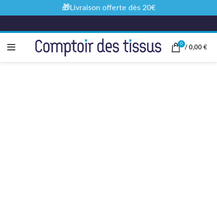
🎁Livraison offerte dès 20€
0
/
0,00
€