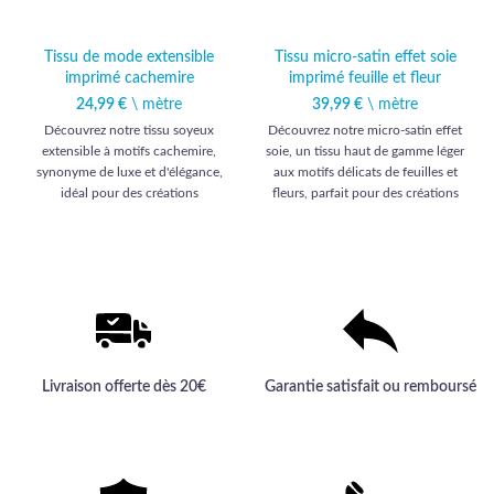
Tissu de mode extensible
Tissu micro-satin effet soie
imprimé cachemire
imprimé feuille et fleur
24,99
€
\ mètre
39,99
€
\ mètre
Découvrez notre tissu soyeux
Découvrez notre micro-satin effet
extensible à motifs cachemire,
soie, un tissu haut de gamme léger
synonyme de luxe et d'élégance,
aux motifs délicats de feuilles et
idéal pour des créations
fleurs, parfait pour des créations
vestimentaires uniques. Offrez-
élégantes et raffinées.
vous la sophistication d'une
qualité haut de gamme
incomparable.
Livraison offerte dès 20€
Garantie satisfait ou remboursé