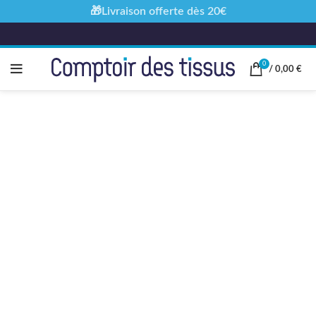
🎁Livraison offerte dès 20€
0
/
0,00
€