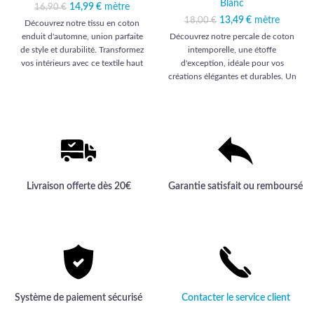
Blanc
14,99
Le prix initial était :
€
mètre
Le prix
16,90
€
16,90 €.
actuel est :
13,49
Le prix initial était :
€
mètre
Le prix
18,00
€
Découvrez notre tissu en coton
14,99 €.
18,00 €.
actuel est :
enduit d'automne, union parfaite
Découvrez notre percale de coton
13,49 €.
de style et durabilité. Transformez
intemporelle, une étoffe
vos intérieurs avec ce textile haut
d'exception, idéale pour vos
de gamme, conçu pour sublimer
créations élégantes et durables. Un
chaque espace avec élégance et
choix prestigieux qui transformera
résistance.
vos projets en réalisations uniques
et sophistiquées.
Livraison offerte dès 20€
Garantie satisfait ou remboursé
Système de paiement sécurisé
Contacter le service client