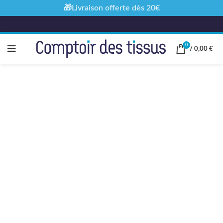
🎁Livraison offerte dès 20€
0
/
0,00
€