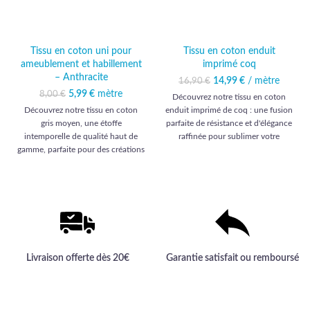
Tissu en coton uni pour
Tissu en coton enduit
ameublement et habillement
imprimé coq
– Anthracite
14,99
Le prix initial était :
€
/ mètre
Le prix
16,90
€
16,90 €.
actuel est :
5,99
Le prix initial était :
€
mètre
Le prix actuel
8,00
€
Découvrez notre tissu en coton
14,99 €.
8,00 €.
est : 5,99 €.
Découvrez notre tissu en coton
enduit imprimé de coq : une fusion
gris moyen, une étoffe
parfaite de résistance et d'élégance
intemporelle de qualité haut de
raffinée pour sublimer votre
gamme, parfaite pour des créations
décoration intérieure.
élégantes et durables.
Livraison offerte dès 20€
Garantie satisfait ou remboursé