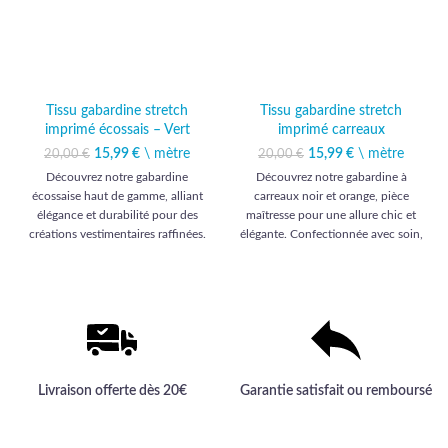
Tissu gabardine stretch
Tissu gabardine stretch
imprimé écossais – Vert
imprimé carreaux
15,99
Le prix initial était :
€
\ mètre
Le prix
15,99
Le prix initial était :
€
\ mètre
Le prix
20,00
€
20,00
€
20,00 €.
actuel est :
20,00 €.
actuel est :
Découvrez notre gabardine
Découvrez notre gabardine à
15,99 €.
15,99 €.
écossaise haut de gamme, alliant
carreaux noir et orange, pièce
élégance et durabilité pour des
maîtresse pour une allure chic et
créations vestimentaires raffinées.
élégante. Confectionnée avec soin,
elle promet une qualité haut de
gamme incomparable pour vos
créations vestimentaires.
Livraison offerte dès 20€
Garantie satisfait ou remboursé