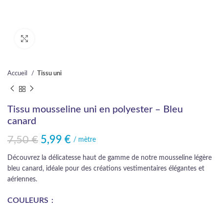
Cliquez pour agrandir
Accueil
Tissu uni
Tissu mousseline uni en polyester – Bleu
canard
7,50
€
5,99
€
Le prix initial était : 7,50 €.
Le prix actuel est : 5,99 €.
/ mètre
Découvrez la délicatesse haut de gamme de notre mousseline légère
bleu canard, idéale pour des créations vestimentaires élégantes et
aériennes.
COULEURS