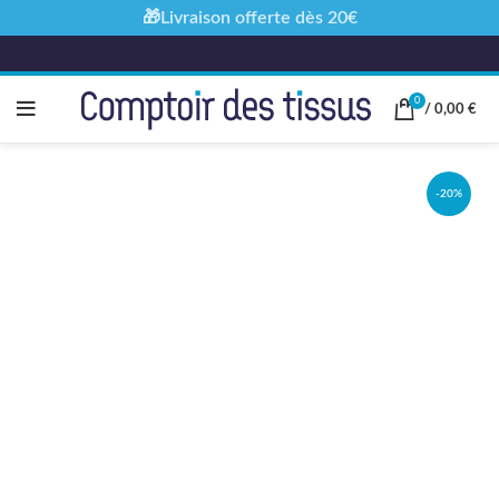
🎁Livraison offerte dès 20€
0
/
0,00
€
-20%