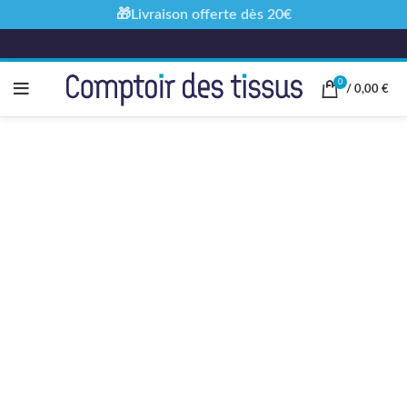
🎁Livraison offerte dès 20€
0
/
0,00
€