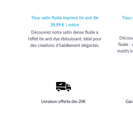
Tissu satin fluide imprimé tie and die
Tissu 
39,99
€
\ mètre
Découvrez notre satin dense fluide à
Découvr
l'effet tie and dye éblouissant, idéal pour
fluide 
des créations d'habillement élégantes.
motifs b
Offrez-vous l'expérience du luxe et la
sophistication avec notre tissu haut de
gamme.
Livraison offerte dès 20€
Gar