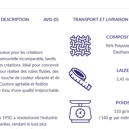
DESCRIPTION
AVIS (0)
TRANSPORT ET LIVRAISON
COMPOSI
96% Polyeste
Elasthan
xueux pour les créateurs
sensorielle incomparable, tandis
les créations. Idéal pour concevoir
LAIZ
our réaliser des robes fluides, des
 touche de couleur vibrante et de
1,45 
outure agréable et finition
 tissu d’une qualité irréprochable.
POID
110 gr/
 1950, a révolutionné l’industrie
( 160 gr par mètre
ariées, rendant le luxe plus