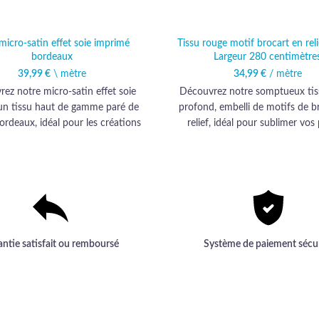
micro-satin effet soie imprimé
Tissu rouge motif brocart en rel
bordeaux
Largeur 280 centimètre
39,99
€
\ mètre
34,99
€
/ mètre
ez notre micro-satin effet soie
Découvrez notre somptueux tis
: un tissu haut de gamme paré de
profond, embelli de motifs de b
ordeaux, idéal pour les créations
relief, idéal pour sublimer vos 
élégantes et raffinées.
d’ameublement et d’habillement
élégance inégalée.
antie satisfait ou remboursé
Système de paiement sécu