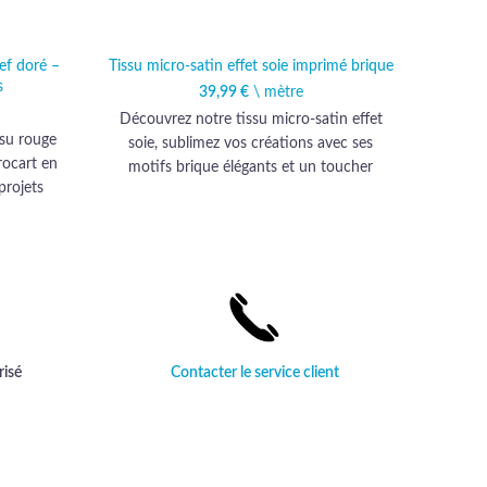
ief doré –
Tissu micro-satin effet soie imprimé brique
Ti
s
39,99
€
\ mètre
Découvrez notre tissu micro-satin effet
su rouge
Découv
soie, sublimez vos créations avec ses
rocart en
motif
motifs brique élégants et un toucher
projets
d'é
luxueux incomparable.
 avec une
vesti
soph
risé
Contacter le service client