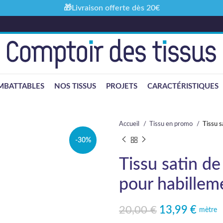
🎁Livraison offerte dès 20€
MBATTABLES
NOS TISSUS
PROJETS
CARACTÉRISTIQUES
Accueil
Tissu en promo
Tissu s
-30%
Tissu satin de
pour habillem
20,00
€
13,99
€
Le prix initial était : 20,00 €.
Le prix actuel est : 13,99 €.
mètre