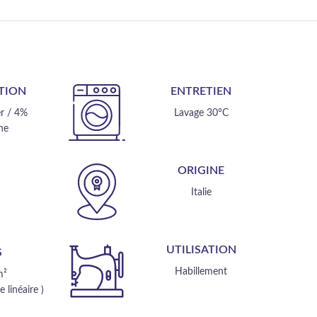
TION
ENTRETIEN
r / 4%
Lavage 30°C
ne
ORIGINE
E
Italie
m
UTILISATION
S
Habillement
m²
 linéaire )