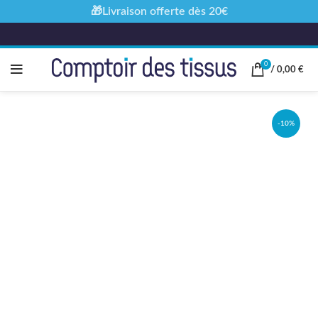
🎁Livraison offerte dès 20€
0
/
0,00
€
-10%