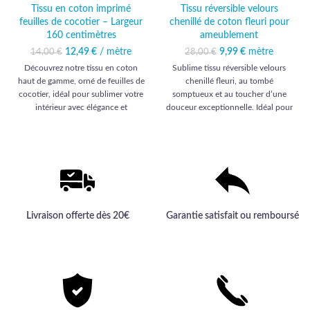
Tissu en coton imprimé
Tissu réversible velours
feuilles de cocotier – Largeur
chenillé de coton fleuri pour
160 centimètres
ameublement
12,49
Le prix initial était :
€
/ mètre
Le prix
Le prix initial était :
9,99
€
mètre
Le prix
14,00
€
28,00
€
14,00 €.
actuel est :
28,00 €.
actuel est :
Découvrez notre tissu en coton
Sublime tissu réversible velours
12,49 €.
9,99 €.
haut de gamme, orné de feuilles de
chenillé fleuri, au tombé
cocotier, idéal pour sublimer votre
somptueux et au toucher d’une
intérieur avec élégance et
douceur exceptionnelle. Idéal pour
créativité.
une décoration d’ameublement
élégante et haut de gamme, signée
Comptoir des Tissus.
Livraison offerte dès 20€
Garantie satisfait ou remboursé