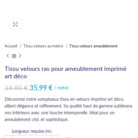
Cliquez pour agrandir
Accueil
Tissu velours au mètre
Tissu velours ameublement
Tissu velours ras pour ameublement imprimé
art déco
39,90
€
35,99
€
Le prix initial était : 39,90 €.
Le prix actuel est : 35,99 €.
/ mètre
Découvrez notre somptueux tissu en velours imprimé art déco,
alliant élégance et raffinement. Sa qualité haut de gamme sublimera
vos intérieurs avec une touche intemporelle. Idéal pour un
ameublement chic et sophistiqué.
Longueur requise (m)