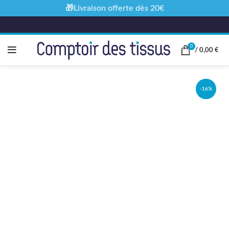
🎁Livraison offerte dès 20€
0
/
0,00
€
-16%