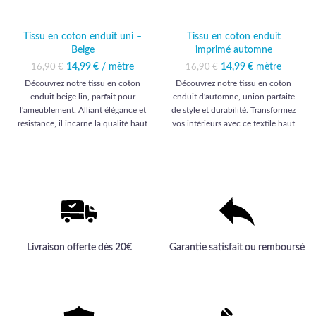
Tissu en coton enduit uni –
Tissu en coton enduit
Beige
imprimé automne
14,99
Le prix initial était :
€
/ mètre
Le prix
14,99
Le prix initial était :
€
mètre
Le prix
16,90
€
16,90
€
16,90 €.
actuel est :
16,90 €.
actuel est :
Découvrez notre tissu en coton
Découvrez notre tissu en coton
14,99 €.
14,99 €.
enduit beige lin, parfait pour
enduit d'automne, union parfaite
l'ameublement. Alliant élégance et
de style et durabilité. Transformez
résistance, il incarne la qualité haut
vos intérieurs avec ce textile haut
de gamme pour sublimer votre
de gamme, conçu pour sublimer
intérieur avec style et durabilité.
chaque espace avec élégance et
résistance.
Livraison offerte dès 20€
Garantie satisfait ou remboursé