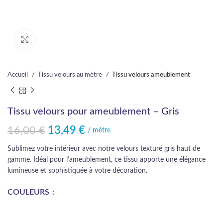
Cliquez pour agrandir
Accueil
Tissu velours au mètre
Tissu velours ameublement
Tissu velours pour ameublement – Gris
16,00
€
13,49
€
Le prix initial était : 16,00 €.
Le prix actuel est : 13,49 €.
/ mètre
Sublimez votre intérieur avec notre velours texturé gris haut de
gamme. Idéal pour l’ameublement, ce tissu apporte une élégance
lumineuse et sophistiquée à votre décoration.
COULEURS