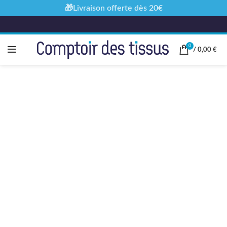
🎁Livraison offerte dès 20€
0
/
0,00
€