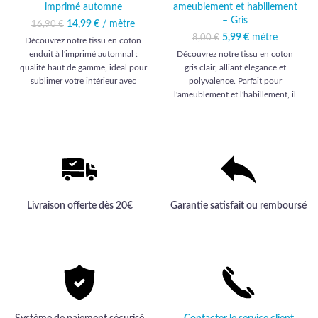
imprimé automne
ameublement et habillement
– Gris
14,99
Le prix initial était :
€
/ mètre
Le prix
16,90
€
16,90 €.
actuel est :
5,99
Le prix initial était :
€
mètre
Le prix actuel
8,00
€
Découvrez notre tissu en coton
14,99 €.
8,00 €.
est : 5,99 €.
enduit à l'imprimé automnal :
Découvrez notre tissu en coton
qualité haut de gamme, idéal pour
gris clair, alliant élégance et
sublimer votre intérieur avec
polyvalence. Parfait pour
élégance et durabilité.
l'ameublement et l'habillement, il
habillera vos projets d'une qualité
haut de gamme inégalée.
Livraison offerte dès 20€
Garantie satisfait ou remboursé