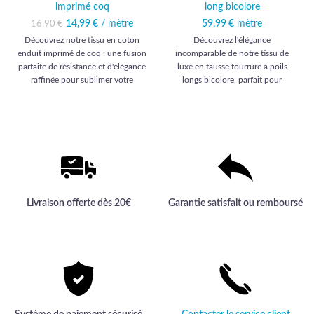
imprimé coq
long bicolore
14,99
Le prix initial était :
€
/ mètre
Le prix
59,99
€
mètre
16,90
€
16,90 €.
actuel est :
Découvrez notre tissu en coton
Découvrez l'élégance
14,99 €.
enduit imprimé de coq : une fusion
incomparable de notre tissu de
parfaite de résistance et d'élégance
luxe en fausse fourrure à poils
raffinée pour sublimer votre
longs bicolore, parfait pour
décoration intérieure.
sublimer vos créations avec une
touche haut de gamme irrésistible.
Livraison offerte dès 20€
Garantie satisfait ou remboursé