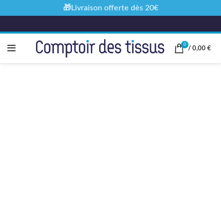
🎁Livraison offerte dès 20€
0
/
0,00
€