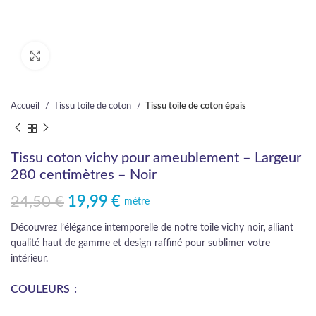
Cliquez pour agrandir
Accueil
Tissu toile de coton
Tissu toile de coton épais
Tissu coton vichy pour ameublement – Largeur
280 centimètres – Noir
24,50
€
19,99
€
Le prix initial était : 24,50 €.
Le prix actuel est : 19,99 €.
mètre
Découvrez l’élégance intemporelle de notre toile vichy noir, alliant
qualité haut de gamme et design raffiné pour sublimer votre
intérieur.
COULEURS