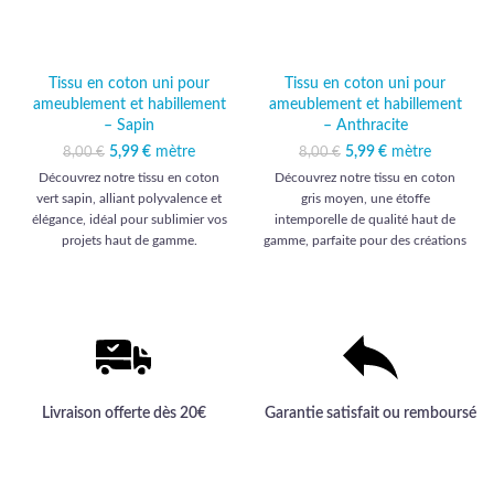
Tissu en coton uni pour
Tissu en coton uni pour
ameublement et habillement
ameublement et habillement
– Sapin
– Anthracite
5,99
Le prix initial était :
€
mètre
Le prix actuel
5,99
Le prix initial était :
€
mètre
Le prix actuel
8,00
€
8,00
€
8,00 €.
est : 5,99 €.
8,00 €.
est : 5,99 €.
Découvrez notre tissu en coton
Découvrez notre tissu en coton
vert sapin, alliant polyvalence et
gris moyen, une étoffe
élégance, idéal pour sublimier vos
intemporelle de qualité haut de
projets haut de gamme.
gamme, parfaite pour des créations
élégantes et durables.
Livraison offerte dès 20€
Garantie satisfait ou remboursé