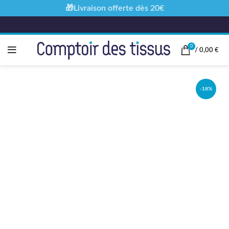
🎁Livraison offerte dès 20€
0
/
0,00
€
-18%