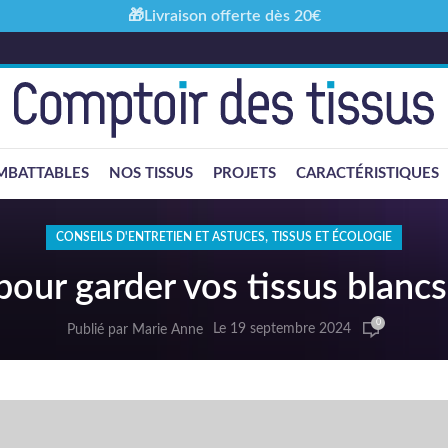
🎁Livraison offerte dès 20€
MBATTABLES
NOS TISSUS
PROJETS
CARACTÉRISTIQUES
,
CONSEILS D'ENTRETIEN ET ASTUCES
TISSUS ET ÉCOLOGIE
 pour garder vos tissus blancs
0
Le 19 septembre 2024
Publié par
Marie Anne