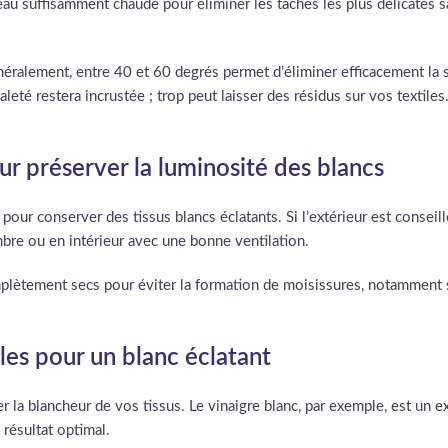
au suffisamment chaude pour éliminer les taches les plus délicates 
néralement, entre 40 et 60 degrés permet d’éliminer efficacement la
aleté restera incrustée ; trop peut laisser des résidus sur vos textile
ur préserver la luminosité des blancs
pour conserver des tissus blancs éclatants. Si l’extérieur est conseill
bre ou en intérieur avec une bonne ventilation.
mplètement secs pour éviter la formation de moisissures, notamment s
les pour un blanc éclatant
la blancheur de vos tissus. Le vinaigre blanc, par exemple, est un ex
résultat optimal.