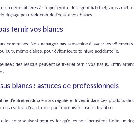
e ou deux cuillères à soupe à votre détergent habituel, vous améliorez
u de rinçage pour redonner de l’éclat à vos blancs.
pas ternir vos blancs
eurs communes. Ne surchargez pas la machine à laver : les vêtements
uleurs, même claires, pour éviter toute teinture accidentelle.
illée : des résidus peuvent se fixer et ternir vos tissus. Enfin, atte
ps.
ssus blancs : astuces de professionnels
ine d’entretien douce mais régulière. Investir dans des produits de q
ec des cycles à l’eau froide pour minimiser l’usure des fibres.
’elles se produisent pour éviter qu’elles ne s’incrustent. Enfin, un r