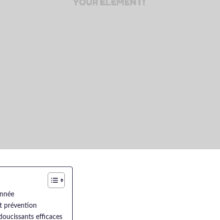
année
et prévention
adoucissants efficaces