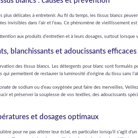
ssus blancs : causes et prévention
s plus délicates à entretenir. Au fil du temps, les tissus blancs peuve
les invisibles dans l’air et l’eau. Ce phénomène de vieillissement es
 attention aux produits d’entretien et à leurs dosages, surtout lorsqu
ts, blanchissants et adoucissants efficaces
ervation des tissus blancs. Les détergents pour blanc sont formulés p
ui permettent de restaurer la luminosité d’origine du tissu sans l’a
onate de sodium ou d’eau oxygénée peut faire des merveilles. Veillez 
oucir et préserver la souplesse de vos textiles, des adoucissants spéci
mpératures et dosages optimaux
ière pour ne pas altérer leur éclat, en particulier lorsqu’il s’agit d’un