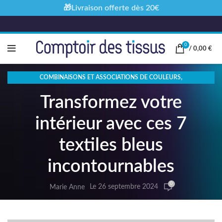
🎁Livraison offerte dès 20€
0
/
0,00
€
,
COMBINAISONS ET ASSOCIATIONS DE COULEURS
,
TENDANCES DÉCORATION
Transformez votre
TISSUS SPÉCIFIQUES ET LEUR UTILISATION
intérieur avec ces 7
textiles bleus
incontournables
0
Le 26 septembre 2024
Marie Anne