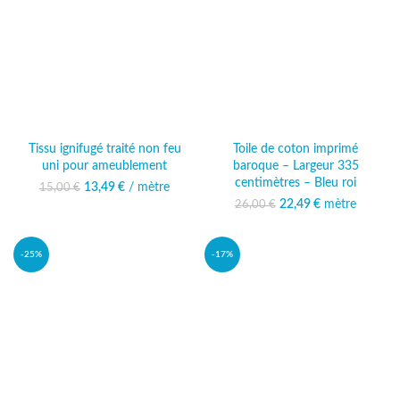
Tissu ignifugé traité non feu
Toile de coton imprimé
uni pour ameublement
baroque – Largeur 335
centimètres – Bleu roi
13,49
Le prix initial était :
€
/ mètre
Le prix
15,00
€
15,00 €.
actuel est :
22,49
Le prix initial était :
€
mètre
Le prix
26,00
€
13,49 €.
26,00 €.
actuel est :
22,49 €.
-25%
-17%