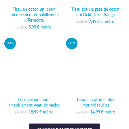
Tissu en coton uni pour
Tissu double gaze de coton
ameublement et habillement
uni Oeko-Tex – Sauge
– Terracota
7,49
Le prix initial était :
€
/ mètre
Le prix actuel
9,00
€
9,00 €.
est : 7,49 €.
5,99
Le prix initial était :
€
mètre
Le prix actuel
8,00
€
8,00 €.
est : 5,99 €.
-14%
-11%
Tissu velours pour
Tissu en coton enduit
ameublement peau de vache
imprimé feuilles
18,99
Le prix initial était :
€
mètre
Le prix
14,99
Le prix initial était :
€
mètre
Le prix
22,00
€
16,90
€
22,00 €.
actuel est :
16,90 €.
actuel est :
18,99 €.
14,99 €.