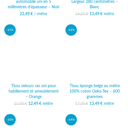
automobile uni en 5
Largeur 280 centimètres –
millimètres d’épaisseur – Noir
Blanc
22,49
€
/ mètre
13,49
Le prix initial était :
€
mètre
Le prix
18,00
€
18,00 €.
actuel est :
13,49 €.
-17%
-21%
Tissu velours ras uni pour
Tissu éponge beige au mètre
habillement et ameublement
100% coton Oeko-Tex – 600
– Orange
grammes
12,49
Le prix initial était :
€
mètre
Le prix
13,49
Le prix initial était :
€
mètre
Le prix
15,00
€
17,00
€
15,00 €.
actuel est :
17,00 €.
actuel est :
12,49 €.
13,49 €.
-10%
-14%