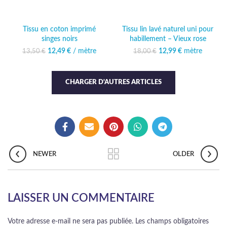
Tissu en coton imprimé
Tissu lin lavé naturel uni pour
singes noirs
habillement – Vieux rose
12,49
Le prix initial était :
€
/ mètre
Le prix
12,99
Le prix initial était :
€
mètre
Le prix
13,50
€
18,00
€
13,50 €.
actuel est :
18,00 €.
actuel est :
12,49 €.
12,99 €.
CHARGER D'AUTRES ARTICLES
NEWER
OLDER
LAISSER UN COMMENTAIRE
Votre adresse e-mail ne sera pas publiée.
Les champs obligatoires