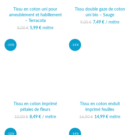
Tissu en coton uni pour
Tissu double gaze de coton
ameublement et habillement
uni bio – Sauge
– Terracota
7,49
Le prix initial était :
€
/ mètre
Le prix actuel
9,00
€
9,00 €.
est : 7,49 €.
5,99
Le prix initial était :
€
mètre
Le prix actuel
8,00
€
8,00 €.
est : 5,99 €.
-15%
-11%
Tissu en coton imprimé
Tissu en coton enduit
pétales de fleurs
imprimé feuilles
8,49
Le prix initial était :
€
/ mètre
Le prix actuel
14,99
Le prix initial était :
€
mètre
Le prix
10,00
€
16,90
€
10,00 €.
est : 8,49 €.
16,90 €.
actuel est :
14,99 €.
-12%
-14%