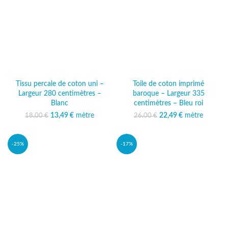
Tissu percale de coton uni –
Toile de coton imprimé
Largeur 280 centimètres –
baroque – Largeur 335
Blanc
centimètres – Bleu roi
13,49
Le prix initial était :
€
mètre
Le prix
22,49
Le prix initial était :
€
mètre
Le prix
18,00
€
26,00
€
18,00 €.
actuel est :
26,00 €.
actuel est :
13,49 €.
22,49 €.
-25%
-17%