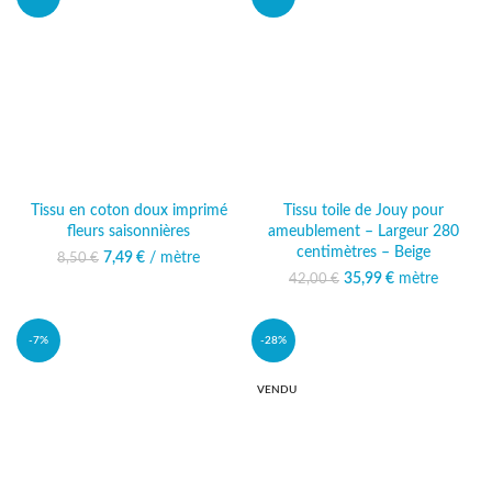
Tissu en coton doux imprimé
Tissu toile de Jouy pour
fleurs saisonnières
ameublement – Largeur 280
centimètres – Beige
7,49
Le prix initial était :
€
/ mètre
Le prix actuel
8,50
€
8,50 €.
est : 7,49 €.
35,99
Le prix initial était :
€
mètre
Le prix
42,00
€
42,00 €.
actuel est :
35,99 €.
-7%
-28%
VENDU