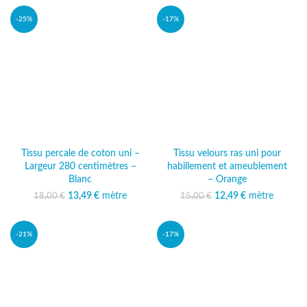
-25%
-17%
Tissu percale de coton uni –
Tissu velours ras uni pour
Largeur 280 centimètres –
habillement et ameublement
Blanc
– Orange
13,49
Le prix initial était :
€
mètre
Le prix
12,49
Le prix initial était :
€
mètre
Le prix
18,00
€
15,00
€
18,00 €.
actuel est :
15,00 €.
actuel est :
13,49 €.
12,49 €.
-21%
-17%