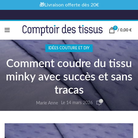
🎁Livraison offerte dès 20€
0
/
0,00
€
IDÉES COUTURE ET DIY
Comment coudre du tissu
minky avec succès et sans
tracas
0
Le 14 mars 2026
Marie Anne