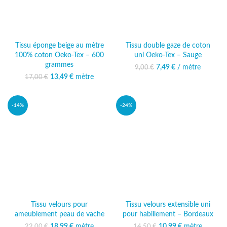
Tissu éponge beige au mètre
Tissu double gaze de coton
100% coton Oeko-Tex – 600
uni Oeko-Tex – Sauge
grammes
7,49
Le prix initial était :
€
/ mètre
Le prix actuel
9,00
€
9,00 €.
est : 7,49 €.
13,49
Le prix initial était :
€
mètre
Le prix
17,00
€
17,00 €.
actuel est :
13,49 €.
-14%
-24%
Tissu velours pour
Tissu velours extensible uni
ameublement peau de vache
pour habillement – Bordeaux
18,99
Le prix initial était :
€
mètre
Le prix
10,99
Le prix initial était :
€
mètre
Le prix
22,00
€
14,50
€