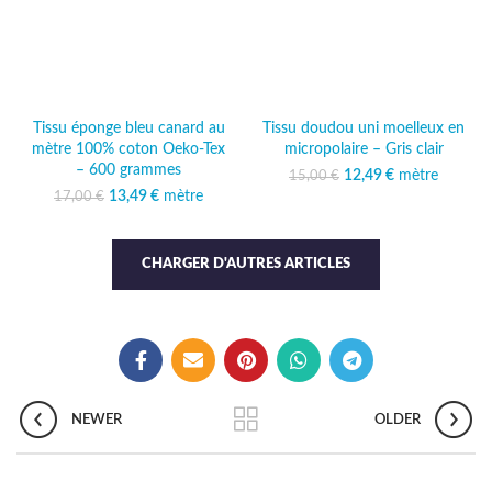
Tissu éponge bleu canard au
Tissu doudou uni moelleux en
mètre 100% coton Oeko-Tex
micropolaire – Gris clair
– 600 grammes
12,49
Le prix initial était :
€
mètre
Le prix
15,00
€
15,00 €.
actuel est :
13,49
Le prix initial était :
€
mètre
Le prix
17,00
€
12,49 €.
17,00 €.
actuel est :
13,49 €.
CHARGER D'AUTRES ARTICLES
NEWER
OLDER