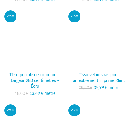
22,00 €.
actuel est :
14,50 €.
actuel est :
18,99 €.
10,99 €.
-25%
-10%
Tissu percale de coton uni –
Tissu velours ras pour
Largeur 280 centimètres –
ameublement imprimé Klimt
Écru
35,99
Le prix initial était :
€
mètre
Le prix
39,90
€
39,90 €.
actuel est :
13,49
Le prix initial était :
€
mètre
Le prix
18,00
€
35,99 €.
18,00 €.
actuel est :
13,49 €.
-21%
-17%