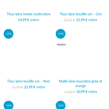
Tissu laine tweed multicolore
Tissu laine bouillie uni – Gris
14,99
€
mètre
21,99
Le prix initial était :
€
mètre
Le prix
25,00
€
25,00 €.
actuel est :
21,99 €.
-12%
-15%
VENDU
Tissu laine bouillie uni – Noir
Maille laine bouclette grise et
orange
21,99
Le prix initial était :
€
mètre
Le prix
25,00
€
25,00 €.
actuel est :
10,99
Le prix initial était :
€
mètre
Le prix
13,00
€
21,99 €.
13,00 €.
actuel est :
10,99 €.
-51%
-51%