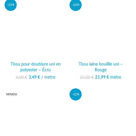
-13%
-12%
Tissu pour doublure uni en
Tissu laine bouillie uni –
polyester – Écru
Rouge
3,49
Le prix initial était :
€
/ mètre
Le prix actuel
21,99
Le prix initial était :
€
mètre
Le prix
4,00
€
25,00
€
4,00 €.
est : 3,49 €.
25,00 €.
actuel est :
21,99 €.
VENDU
-12%