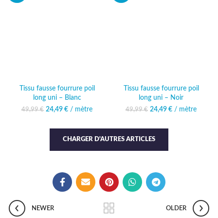
Tissu fausse fourrure poil
Tissu fausse fourrure poil
long uni – Blanc
long uni – Noir
24,49
Le prix initial était :
€
/ mètre
Le prix
24,49
Le prix initial était :
€
/ mètre
Le prix
49,99
€
49,99
€
49,99 €.
actuel est :
49,99 €.
actuel est :
24,49 €.
24,49 €.
CHARGER D'AUTRES ARTICLES
NEWER
OLDER