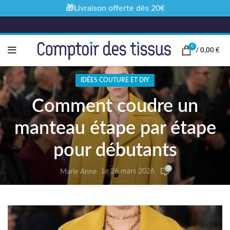
🎁Livraison offerte dès 20€
0
/
0,00
€
IDÉES COUTURE ET DIY
Comment coudre un
manteau étape par étape
pour débutants
0
Le 26 mars 2026
Marie Anne