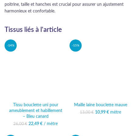
poitrine, taille et hanches est crucial pour assurer un ajustement
harmonieux et confortable.
Tissus liés à l'article
-14%
-15%
Tissu bouclette uni pour
Maille laine bouclette mauve
ameublement et habillement
10,99
Le prix initial était :
€
mètre
Le prix
13,00
€
– Bleu canard
13,00 €.
actuel est :
10,99 €.
22,49
Le prix initial était :
€
/ mètre
Le prix
26,00
€
26,00 €.
actuel est :
22,49 €.