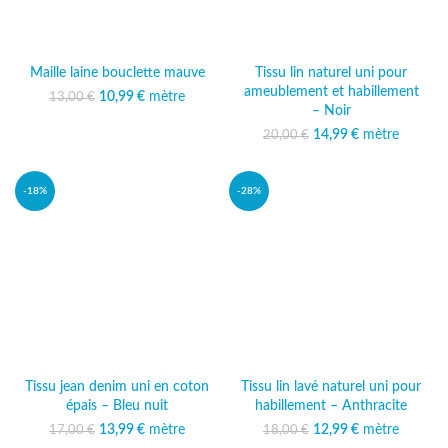
Maille laine bouclette mauve
Tissu lin naturel uni pour
ameublement et habillement
10,99
Le prix initial était :
€
mètre
Le prix
13,00
€
– Noir
13,00 €.
actuel est :
10,99 €.
14,99
Le prix initial était :
€
mètre
Le prix
20,00
€
20,00 €.
actuel est :
14,99 €.
-18%
-28%
Tissu jean denim uni en coton
Tissu lin lavé naturel uni pour
épais – Bleu nuit
habillement – Anthracite
13,99
Le prix initial était :
€
mètre
Le prix
12,99
Le prix initial était :
€
mètre
Le prix
17,00
€
18,00
€