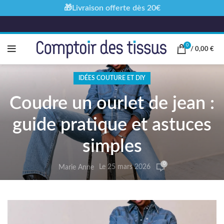
🎁Livraison offerte dès 20€
0
/
0,00
€
IDÉES COUTURE ET DIY
Coudre un ourlet de jean :
guide pratique et astuces
simples
0
Le 25 mars 2026
Marie Anne