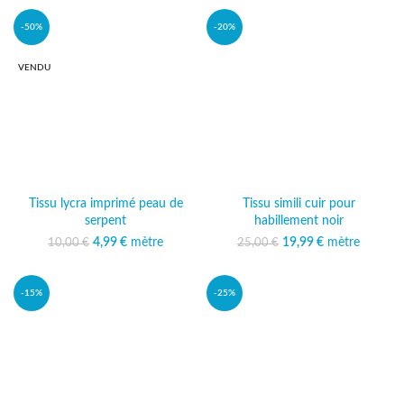
14,99 €.
-50%
-20%
VENDU
Tissu lycra imprimé peau de
Tissu simili cuir pour
serpent
habillement noir
Le prix initial était :
4,99
€
mètre
Le prix
19,99
Le prix initial était :
€
mètre
Le prix
10,00
€
25,00
€
10,00 €.
actuel est :
25,00 €.
actuel est :
4,99 €.
19,99 €.
-15%
-25%