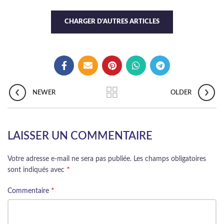
17,00 €.
actuel est :
18,00 €.
actuel est :
13,99 €.
12,99 €.
CHARGER D'AUTRES ARTICLES
NEWER
OLDER
LAISSER UN COMMENTAIRE
Votre adresse e-mail ne sera pas publiée.
Les champs obligatoires
*
sont indiqués avec
*
Commentaire