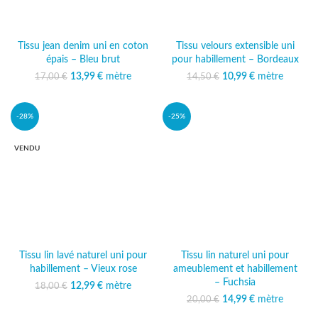
Tissu jean denim uni en coton
Tissu velours extensible uni
épais – Bleu brut
pour habillement – Bordeaux
13,99
Le prix initial était :
€
mètre
Le prix
10,99
Le prix initial était :
€
mètre
Le prix
17,00
€
14,50
€
17,00 €.
actuel est :
14,50 €.
actuel est :
13,99 €.
10,99 €.
-28%
-25%
VENDU
Tissu lin lavé naturel uni pour
Tissu lin naturel uni pour
habillement – Vieux rose
ameublement et habillement
– Fuchsia
12,99
Le prix initial était :
€
mètre
Le prix
18,00
€
18,00 €.
actuel est :
14,99
Le prix initial était :
€
mètre
Le prix
20,00
€
12,99 €.
20,00 €.
actuel est :