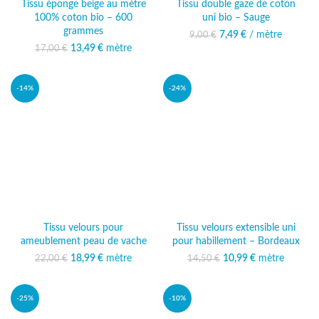
Tissu éponge beige au mètre
Tissu double gaze de coton
100% coton bio – 600
uni bio – Sauge
grammes
7,49
Le prix initial était :
€
/ mètre
Le prix actuel
9,00
€
9,00 €.
est : 7,49 €.
13,49
Le prix initial était :
€
mètre
Le prix
17,00
€
17,00 €.
actuel est :
13,49 €.
-14%
-24%
Tissu velours pour
Tissu velours extensible uni
ameublement peau de vache
pour habillement – Bordeaux
18,99
Le prix initial était :
€
mètre
Le prix
10,99
Le prix initial était :
€
mètre
Le prix
22,00
€
14,50
€
22,00 €.
actuel est :
14,50 €.
actuel est :
18,99 €.
10,99 €.
-25%
-10%