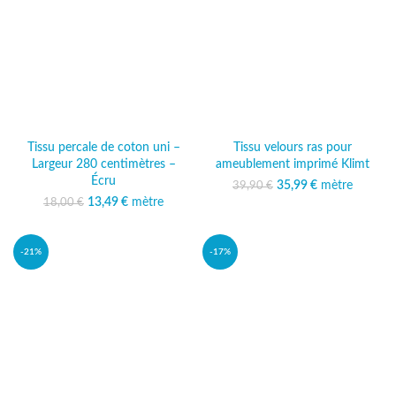
Tissu percale de coton uni –
Tissu velours ras pour
Largeur 280 centimètres –
ameublement imprimé Klimt
Écru
35,99
Le prix initial était :
€
mètre
Le prix
39,90
€
39,90 €.
actuel est :
13,49
Le prix initial était :
€
mètre
Le prix
18,00
€
35,99 €.
18,00 €.
actuel est :
13,49 €.
-21%
-17%