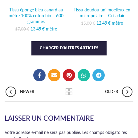
Tissu éponge bleu canard au
Tissu doudou uni moelleux en
mètre 100% coton bio – 600
micropolaire – Gris clair
grammes
12,49
Le prix initial était :
€
mètre
Le prix
15,00
€
15,00 €.
actuel est :
13,49
Le prix initial était :
€
mètre
Le prix
17,00
€
12,49 €.
17,00 €.
actuel est :
13,49 €.
CHARGER D'AUTRES ARTICLES
NEWER
OLDER
LAISSER UN COMMENTAIRE
Votre adresse e-mail ne sera pas publiée.
Les champs obligatoires