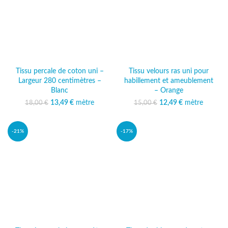
Tissu percale de coton uni –
Tissu velours ras uni pour
Largeur 280 centimètres –
habillement et ameublement
Blanc
– Orange
13,49
Le prix initial était :
€
mètre
Le prix
12,49
Le prix initial était :
€
mètre
Le prix
18,00
€
15,00
€
18,00 €.
actuel est :
15,00 €.
actuel est :
13,49 €.
12,49 €.
-21%
-17%