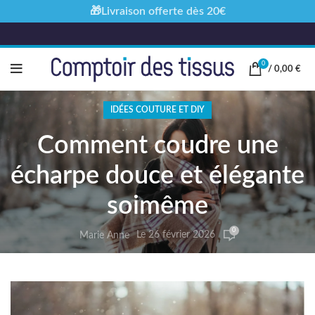
🎁Livraison offerte dès 20€
0
/
0,00
€
IDÉES COUTURE ET DIY
Comment coudre une
écharpe douce et élégante
soimême
0
Le 26 février 2026
Marie Anne