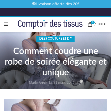
🎁Livraison offerte dès 20€
0
/
0,00
€
IDÉES COUTURE ET DIY
Comment coudre une
robe de soirée élégante et
unique
0
Le 31 mars 2026
Marie Anne