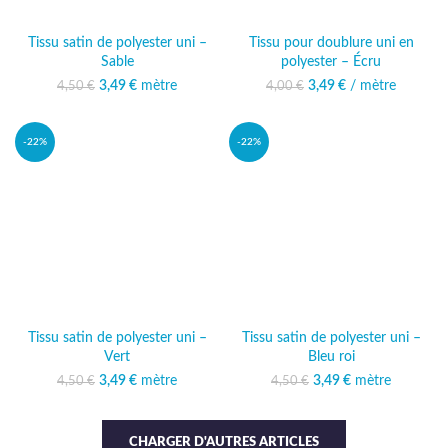
Tissu satin de polyester uni –
Tissu pour doublure uni en
Sable
polyester – Écru
3,49
Le prix initial était :
€
mètre
Le prix actuel
3,49
Le prix initial était :
€
/ mètre
Le prix actuel
4,50
€
4,00
€
4,50 €.
est : 3,49 €.
4,00 €.
est : 3,49 €.
-22%
-22%
Tissu satin de polyester uni –
Tissu satin de polyester uni –
Vert
Bleu roi
3,49
Le prix initial était :
€
mètre
Le prix actuel
3,49
Le prix initial était :
€
mètre
Le prix actuel
4,50
€
4,50
€
4,50 €.
est : 3,49 €.
4,50 €.
est : 3,49 €.
CHARGER D'AUTRES ARTICLES