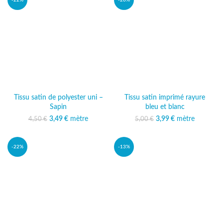
-22%
-20%
Tissu satin de polyester uni –
Tissu satin imprimé rayure
Sapin
bleu et blanc
3,49
Le prix initial était :
€
mètre
Le prix actuel
3,99
Le prix initial était :
€
mètre
Le prix actuel
4,50
€
5,00
€
4,50 €.
est : 3,49 €.
5,00 €.
est : 3,99 €.
-22%
-13%