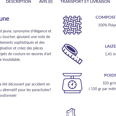
DESCRIPTION
AVIS (0)
TRANSPORT ET LIVRAISON
COMPOSI
aune
100% Polye
l jaune, synonyme d’élégance et
 au toucher, ajoutant une note de
vêtements sophistiqués et des
LAIZ
gination et créez des pièces
ojets de couture en œuvres d’art
1,45 
e inoubliable.
POID
103 gr/
 a été découvert par accident en
( 150 gr par mètre
 alternatif pour les parachutes?
ransformée!