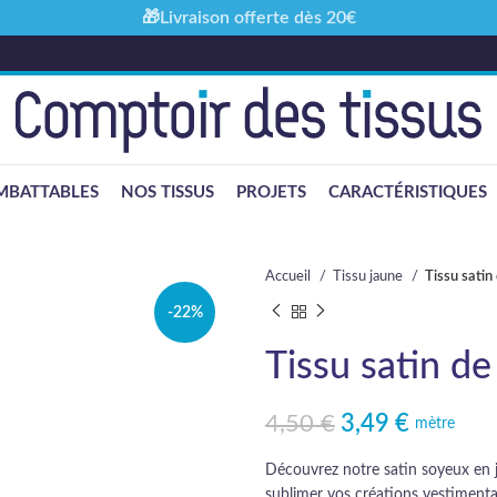
🎁Livraison offerte dès 20€
MBATTABLES
NOS TISSUS
PROJETS
CARACTÉRISTIQUES
Accueil
Tissu jaune
Tissu satin
-22%
Tissu satin de
4,50
€
3,49
€
Le prix initial était : 4,50 €.
Le prix actuel est : 3,49 €.
mètre
Découvrez notre satin soyeux en 
sublimer vos créations vestimenta