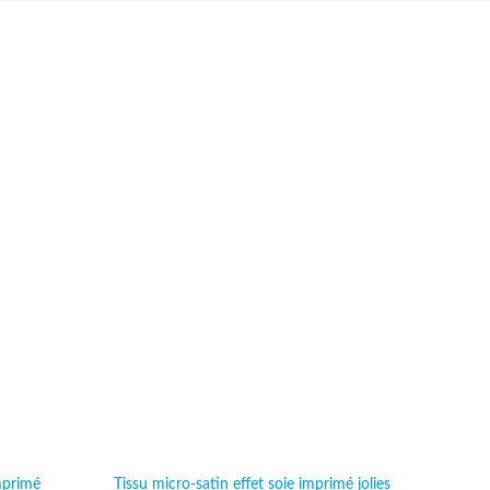
-4%
imprimé
Tissu micro-satin effet soie imprimé jolies
Tissu