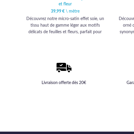
et fleur
39,99
€
\ mètre
Découvrez notre micro-satin effet soie, un
Découvr
tissu haut de gamme léger aux motifs
orné d
délicats de feuilles et fleurs, parfait pour
synonym
des créations élégantes et raffinées.
pour vo
haut de 
Livraison offerte dès 20€
Gar