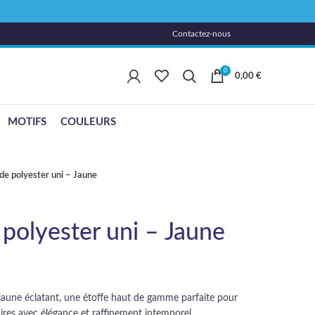
Contactez-nous
0
0,00
€
MOTIFS
COULEURS
 de polyester uni – Jaune
 polyester uni – Jaune
jaune éclatant, une étoffe haut de gamme parfaite pour
ires avec élégance et raffinement intemporel.