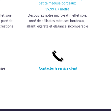
petite méduse bordeaux
39,99
€
\ mètre
fet soie
Découvrez notre micro-satin effet soie,
Déc
 paré de
orné de délicates méduses bordeaux,
micr
créations
alliant légèreté et élégance incomparable
arge
pour une garde-robe raffinée.
Parfait
ce tis
risé
Contacter le service client