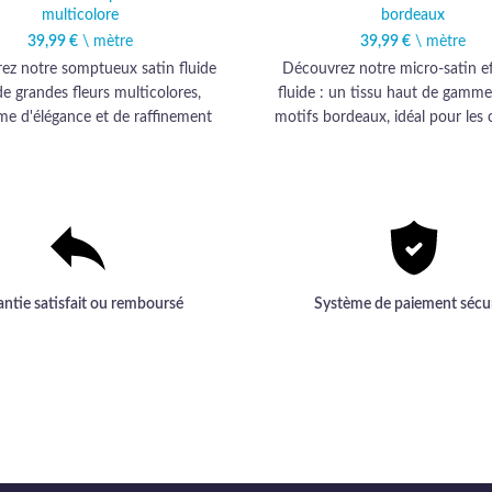
multicolore
bordeaux
39,99
€
\ mètre
39,99
€
\ mètre
ez notre somptueux satin fluide
Découvrez notre micro-satin ef
e grandes fleurs multicolores,
fluide : un tissu haut de gamme
e d'élégance et de raffinement
motifs bordeaux, idéal pour les 
s créations uniques. Sa qualité
élégantes et raffinées.
gamme transformera votre style.
antie satisfait ou remboursé
Système de paiement sécu