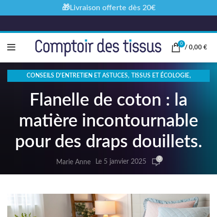
🎁Livraison offerte dès 20€
0
/
0,00
€
,
,
CONSEILS D'ENTRETIEN ET ASTUCES
TISSUS ET ÉCOLOGIE
TISSUS SPÉCIFIQUES ET LEUR UTILISATION
Flanelle de coton : la
matière incontournable
pour des draps douillets.
0
Le 5 janvier 2025
Marie Anne