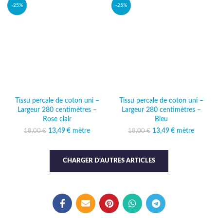
-25%
-25%
Tissu percale de coton uni –
Tissu percale de coton uni –
Largeur 280 centimètres –
Largeur 280 centimètres –
Rose clair
Bleu
13,49
Le prix initial était :
€
mètre
Le prix
13,49
Le prix initial était :
€
mètre
Le prix
18,00
€
18,00
€
18,00 €.
actuel est :
18,00 €.
actuel est :
13,49 €.
13,49 €.
CHARGER D'AUTRES ARTICLES