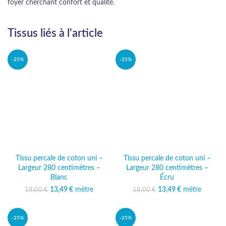
foyer cherchant confort et qualité.
Tissus liés à l'article
-25%
-25%
Tissu percale de coton uni –
Tissu percale de coton uni –
Largeur 280 centimètres –
Largeur 280 centimètres –
Blanc
Écru
13,49
Le prix initial était :
€
mètre
Le prix
13,49
Le prix initial était :
€
mètre
Le prix
18,00
€
18,00
€
18,00 €.
actuel est :
18,00 €.
actuel est :
13,49 €.
13,49 €.
-25%
-25%