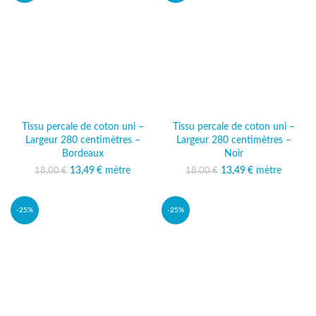
Tissu percale de coton uni –
Tissu percale de coton uni –
Largeur 280 centimètres –
Largeur 280 centimètres –
Bordeaux
Noir
13,49
Le prix initial était :
€
mètre
Le prix
13,49
Le prix initial était :
€
mètre
Le prix
18,00
€
18,00
€
18,00 €.
actuel est :
18,00 €.
actuel est :
13,49 €.
13,49 €.
-25%
-25%