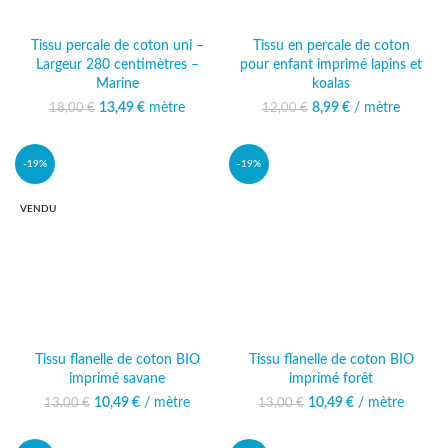
Tissu percale de coton uni –
Tissu en percale de coton
Largeur 280 centimètres –
pour enfant imprimé lapins et
Marine
koalas
13,49
Le prix initial était :
€
mètre
Le prix
8,99
Le prix initial était :
€
/ mètre
Le prix actuel
18,00
€
12,00
€
18,00 €.
actuel est :
12,00 €.
est : 8,99 €.
13,49 €.
-19%
-19%
VENDU
Tissu flanelle de coton BIO
Tissu flanelle de coton BIO
imprimé savane
imprimé forêt
10,49
Le prix initial était :
€
/ mètre
Le prix
10,49
Le prix initial était :
€
/ mètre
Le prix
13,00
€
13,00
€
13,00 €.
actuel est :
13,00 €.
actuel est :
10,49 €.
10,49 €.