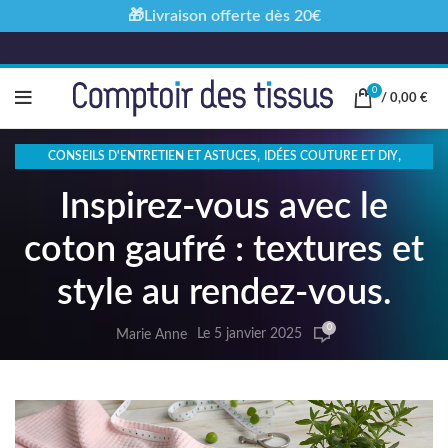
🎁Livraison offerte dès 20€
0
/
0,00
€
,
,
CONSEILS D'ENTRETIEN ET ASTUCES
IDÉES COUTURE ET DIY
TENDANCES ET INSPIRATION MODE
Inspirez-vous avec le
coton gaufré : textures et
style au rendez-vous.
0
Le 5 janvier 2025
Marie Anne