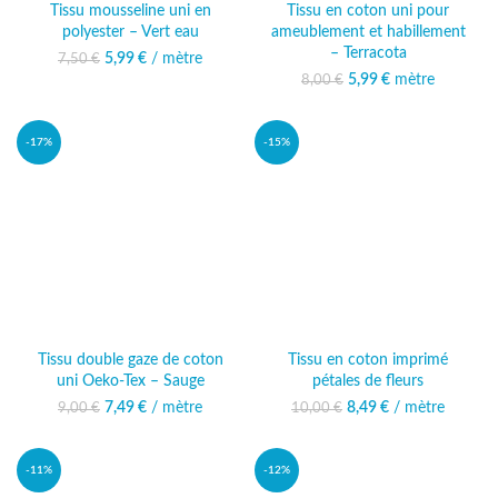
Tissu mousseline uni en
Tissu en coton uni pour
polyester – Vert eau
ameublement et habillement
– Terracota
5,99
Le prix initial était :
€
/ mètre
Le prix actuel
7,50
€
7,50 €.
est : 5,99 €.
5,99
Le prix initial était :
€
mètre
Le prix actuel
8,00
€
8,00 €.
est : 5,99 €.
-17%
-15%
Tissu double gaze de coton
Tissu en coton imprimé
uni Oeko-Tex – Sauge
pétales de fleurs
7,49
Le prix initial était :
€
/ mètre
Le prix actuel
8,49
Le prix initial était :
€
/ mètre
Le prix actuel
9,00
€
10,00
€
9,00 €.
est : 7,49 €.
10,00 €.
est : 8,49 €.
-11%
-12%