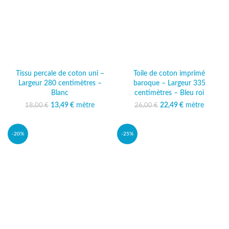
Tissu percale de coton uni –
Toile de coton imprimé
Largeur 280 centimètres –
baroque – Largeur 335
Blanc
centimètres – Bleu roi
13,49
Le prix initial était :
€
mètre
Le prix
22,49
Le prix initial était :
€
mètre
Le prix
18,00
€
26,00
€
18,00 €.
actuel est :
26,00 €.
actuel est :
13,49 €.
22,49 €.
-20%
-25%