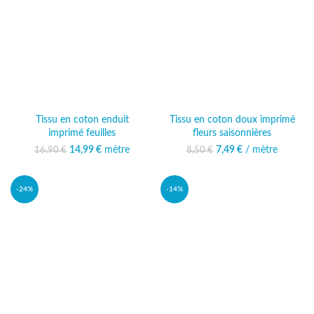
Tissu en coton enduit
Tissu en coton doux imprimé
imprimé feuilles
fleurs saisonnières
14,99
Le prix initial était :
€
mètre
Le prix
7,49
Le prix initial était :
€
/ mètre
Le prix actuel
16,90
€
8,50
€
16,90 €.
actuel est :
8,50 €.
est : 7,49 €.
14,99 €.
-24%
-14%