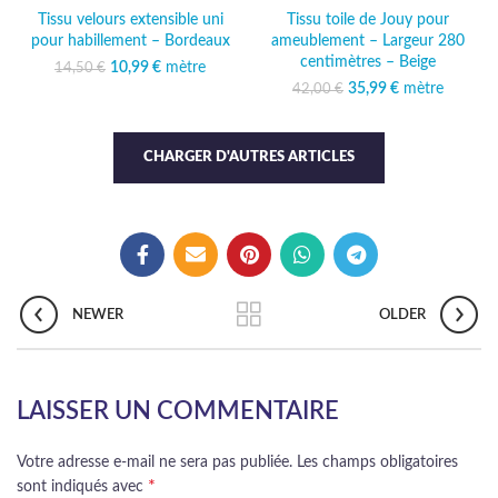
Tissu velours extensible uni
Tissu toile de Jouy pour
pour habillement – Bordeaux
ameublement – Largeur 280
centimètres – Beige
10,99
Le prix initial était :
€
mètre
Le prix
14,50
€
14,50 €.
actuel est :
35,99
Le prix initial était :
€
mètre
Le prix
42,00
€
10,99 €.
42,00 €.
actuel est :
35,99 €.
CHARGER D'AUTRES ARTICLES
NEWER
OLDER
LAISSER UN COMMENTAIRE
Votre adresse e-mail ne sera pas publiée.
Les champs obligatoires
*
sont indiqués avec