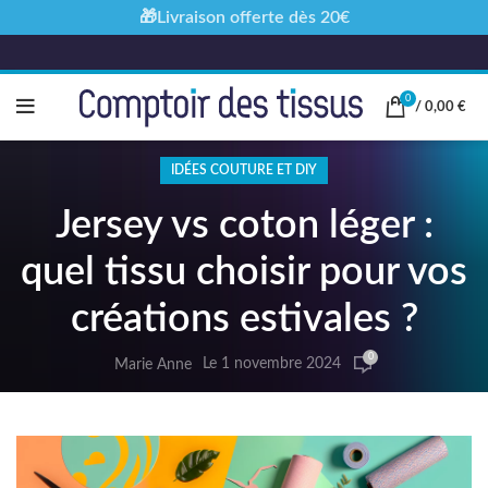
🎁Livraison offerte dès 20€
0
/
0,00
€
IDÉES COUTURE ET DIY
Jersey vs coton léger :
quel tissu choisir pour vos
créations estivales ?
0
Le 1 novembre 2024
Marie Anne