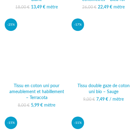
13,49
Le prix initial était :
€
mètre
Le prix
22,49
Le prix initial était :
€
mètre
Le prix
18,00
€
26,00
€
18,00 €.
actuel est :
26,00 €.
actuel est :
13,49 €.
22,49 €.
-25%
-17%
Tissu en coton uni pour
Tissu double gaze de coton
ameublement et habillement
uni bio – Sauge
– Terracota
7,49
Le prix initial était :
€
/ mètre
Le prix actuel
9,00
€
9,00 €.
est : 7,49 €.
5,99
Le prix initial était :
€
mètre
Le prix actuel
8,00
€
8,00 €.
est : 5,99 €.
-15%
-11%