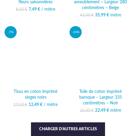
fleurs saisonnières
ameublement – Largeur 280
centimètres – Beige
7,49
Le prix initial était :
€
/ mètre
Le prix actuel
8,50
€
8,50 €.
est : 7,49 €.
35,99
Le prix initial était :
€
mètre
Le prix
42,00
€
42,00 €.
actuel est :
35,99 €.
-7%
-14%
Tissu en coton imprimé
Toile de coton imprimé
singes noirs
baroque – Largeur 335
centimètres – Noir
12,49
Le prix initial était :
€
/ mètre
Le prix
13,50
€
13,50 €.
actuel est :
22,49
Le prix initial était :
€
mètre
Le prix
26,00
€
12,49 €.
26,00 €.
actuel est :
22,49 €.
CHARGER D'AUTRES ARTICLES