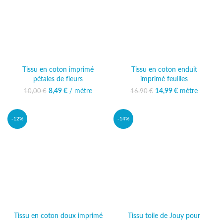
Tissu en coton imprimé
Tissu en coton enduit
pétales de fleurs
imprimé feuilles
8,49
Le prix initial était :
€
/ mètre
Le prix actuel
14,99
Le prix initial était :
€
mètre
Le prix
10,00
€
16,90
€
10,00 €.
est : 8,49 €.
16,90 €.
actuel est :
14,99 €.
-12%
-14%
Tissu en coton doux imprimé
Tissu toile de Jouy pour