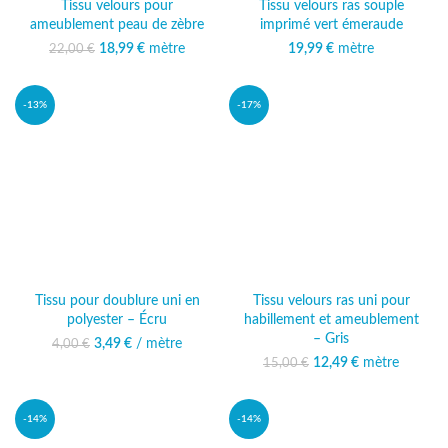
Tissu velours pour
Tissu velours ras souple
ameublement peau de zèbre
imprimé vert émeraude
18,99
Le prix initial était :
€
mètre
Le prix
19,99
€
mètre
22,00
€
22,00 €.
actuel est :
18,99 €.
-13%
-17%
Tissu pour doublure uni en
Tissu velours ras uni pour
polyester – Écru
habillement et ameublement
– Gris
3,49
Le prix initial était :
€
/ mètre
Le prix actuel
4,00
€
4,00 €.
est : 3,49 €.
12,49
Le prix initial était :
€
mètre
Le prix
15,00
€
15,00 €.
actuel est :
12,49 €.
-14%
-14%