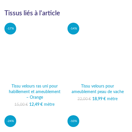
Tissus liés à l'article
-17%
-14%
Tissu velours ras uni pour
Tissu velours pour
habillement et ameublement
ameublement peau de vache
– Orange
18,99
Le prix initial était :
€
mètre
Le prix
22,00
€
22,00 €.
actuel est :
12,49
Le prix initial était :
€
mètre
Le prix
15,00
€
18,99 €.
15,00 €.
actuel est :
12,49 €.
-24%
-10%