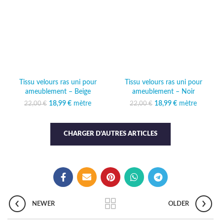
Tissu velours ras uni pour
Tissu velours ras uni pour
ameublement – Beige
ameublement – Noir
18,99
Le prix initial était :
€
mètre
Le prix
18,99
Le prix initial était :
€
mètre
Le prix
22,00
€
22,00
€
22,00 €.
actuel est :
22,00 €.
actuel est :
18,99 €.
18,99 €.
CHARGER D'AUTRES ARTICLES
NEWER
OLDER