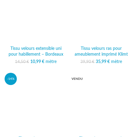
Tissu velours extensible uni
Tissu velours ras pour
pour habillement – Bordeaux
ameublement imprimé Klimt
10,99
Le prix initial était :
€
mètre
Le prix
35,99
Le prix initial était :
€
mètre
Le prix
14,50
€
39,90
€
14,50 €.
actuel est :
39,90 €.
actuel est :
10,99 €.
35,99 €.
-14%
VENDU