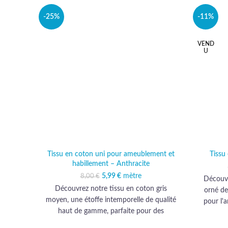
-25%
-11%
VEND
U
Tissu en coton uni pour ameublement et
Tissu
habillement – Anthracite
5,99
Le prix initial était :
€
mètre
Le prix actuel est :
8,00
€
Découvr
8,00 €.
5,99 €.
Découvrez notre tissu en coton gris
orné de
moyen, une étoffe intemporelle de qualité
pour l'
haut de gamme, parfaite pour des
gamme 
créations élégantes et durables.
é