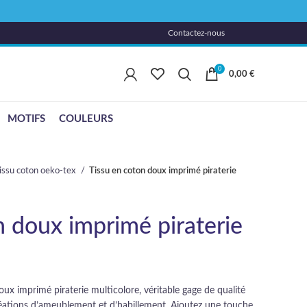
Contactez-nous
0
0,00
€
MOTIFS
COULEURS
issu coton oeko-tex
Tissu en coton doux imprimé piraterie
n doux imprimé piraterie
ux imprimé piraterie multicolore, véritable gage de qualité
éations d’ameublement et d’habillement. Ajoutez une touche