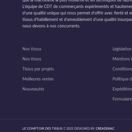
que la machinerie la plus moderne et les techniques de fabri
L’équipe de CDT de commerçants expérimentés et hautement q
d’une qualité unique qui nous permet d’offrir avec fierté et e
tissus d’habillement et d’ameublement d’une qualité insurpas
nous devons à nos concurrents.
Nos tissus
Législation
Nos tissus
Mentions l
Tissus par projets
Conditions
Meilleures ventes
Politique d
Nouveautés
Expédition 
Formulair
LE COMPTOIR DES TISSUS
2025 DESIGNED BY
CREADISIAC
.