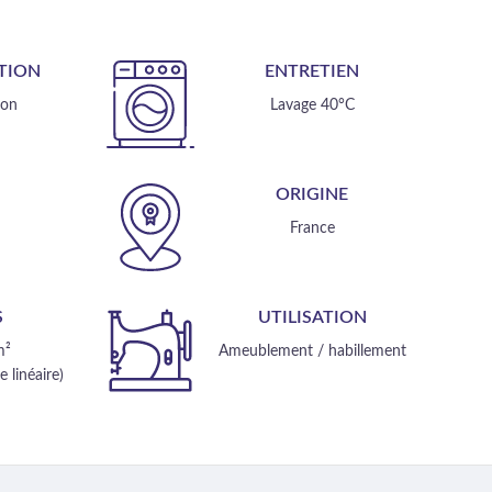
TION
ENTRETIEN
ton
Lavage 40°C
E
ORIGINE
m
France
S
UTILISATION
m²
Ameublement / habillement
 linéaire)