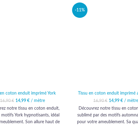
-11%
 en coton enduit imprimé York
Tissu en coton enduit imprimé
14,99
Le prix initial était :
€
/ mètre
Le prix actuel est :
14,99
Le prix initia
€
/ mètr
Le prix 
16,90
€
16,90
€
16,90 €.
14,99 €.
16,90 
14
ez notre tissu en coton enduit,
Découvrez notre tissu en coton
 motifs York hypnotisants, idéal
sublimé par des motifs automna
ameublement. Son allure haut de
pour votre ameublement. Sa qua
sublime chaque intérieur avec
de gamme transforme confort et 
légance et sophistication.
en élégance audacieuse