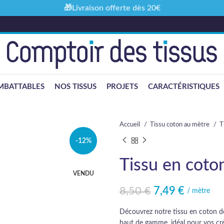
🎁Livraison offerte dès 20€
MBATTABLES
NOS TISSUS
PROJETS
CARACTÉRISTIQUES
Accueil
Tissu coton au mètre
T
-12%
Tissu en coto
VENDU
8,50
€
7,49
€
Le prix initial était : 8,50 €.
Le prix actuel est : 7,49 €.
/ mètre
Découvrez notre tissu en coton do
haut de gamme, idéal pour vos cr