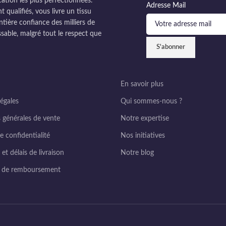
cation les plus perfectionnées.
Adresse Mail
ualifiés, vous livre un tissu
ntière confiance des milliers de
sable, malgré tout le respect que
En savoir plus
égales
Qui sommes-nous ?
 générales de vente
Notre expertise
e confidentialité
Nos initiatives
et délais de livraison
Notre blog
e de remboursement