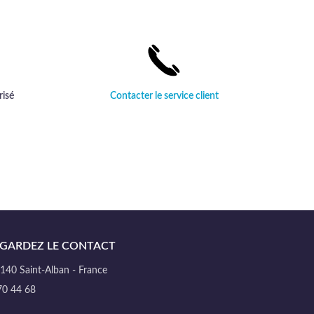
et haut de gamme, signée Comptoir des
Tissus.
risé
Contacter le service client
GARDEZ LE CONTACT
40 Saint-Alban - France
70 44 68