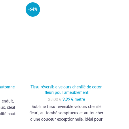
-64%
-11%
VEND
U
 automne
Tissu réversible velours chenillé de coton
Tis
fleuri pour ameublement
l était :
e
actuel est :
€.
,99 €.
9,99
Le prix initial était :
€
mètre
Le prix actuel est :
28,00
€
 enduit,
Déc
28,00 €.
9,99 €.
Sublime tissu réversible velours chenillé
ux, idéal
except
fleuri, au tombé somptueux et au toucher
lité haut
idéal
d’une douceur exceptionnelle. Idéal pour
durabilité
Qualit
une décoration d’ameublement élégante
.
ex