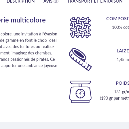
DESCRIPTION
AVIS (0)
TRANSPORT ET LIVRAISON
COMPOSI
rie multicolore
100% co
olore, une invitation à l’évasion
t de gamme en font le choix idéal
 avec des tentures ou réalisez
LAIZ
lement, imaginez des chemises,
grands passionnés de pirates. Ce
1,45 
ur apporter une ambiance joyeuse
POID
131 gr/
(190 gr par mètre