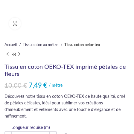
Cliquez pour agrandir
Accueil
Tissu coton au mètre
Tissu coton oeko-tex
Tissu en coton OEKO-TEX imprimé pétales de
fleurs
10,00
€
7,49
€
Le prix initial était : 10,00 €.
Le prix actuel est : 7,49 €.
/ mètre
Découvrez notre tissu en coton OEKO-TEX de haute qualité, orné
de pétales délicates, idéal pour sublimer vos créations
d’ameublement et vêtements avec une touche d’élégance et de
raffinement.
Longueur requise (m)