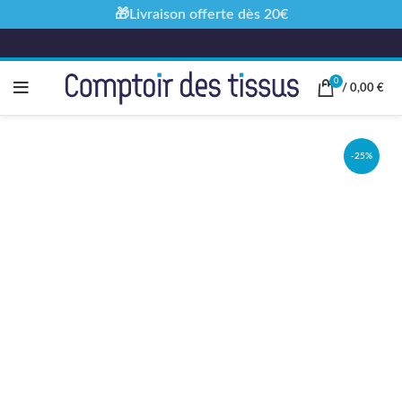
🎁Livraison offerte dès 20€
0
/
0,00
€
-25%