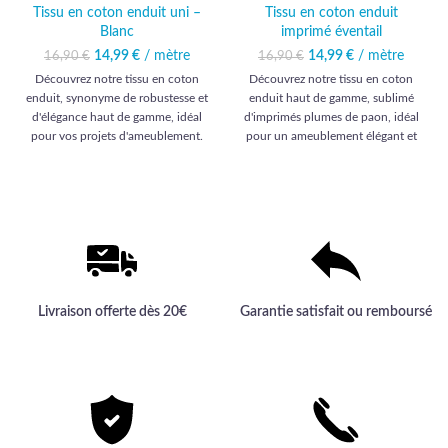
Tissu en coton enduit uni –
Tissu en coton enduit
Blanc
imprimé éventail
14,99
Le prix initial était :
€
/ mètre
Le prix
14,99
Le prix initial était :
€
/ mètre
Le prix
16,90
€
16,90
€
16,90 €.
actuel est :
16,90 €.
actuel est :
Découvrez notre tissu en coton
Découvrez notre tissu en coton
14,99 €.
14,99 €.
enduit, synonyme de robustesse et
enduit haut de gamme, sublimé
d'élégance haut de gamme, idéal
d'imprimés plumes de paon, idéal
pour vos projets d'ameublement.
pour un ameublement élégant et
Une qualité exceptionnelle pour
durable.
sublimer vos intérieurs.
Livraison offerte dès 20€
Garantie satisfait ou remboursé