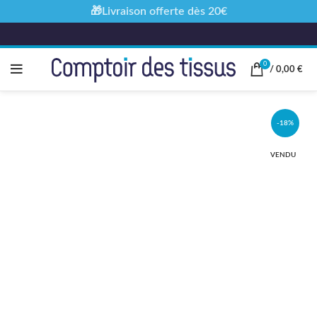
🎁Livraison offerte dès 20€
0
/
0,00
€
-18%
VENDU