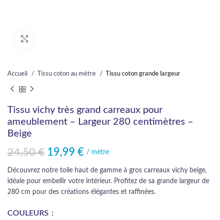
Cliquez pour agrandir
Accueil
Tissu coton au mètre
Tissu coton grande largeur
Tissu vichy très grand carreaux pour
ameublement – Largeur 280 centimètres –
Beige
24,50
€
19,99
€
Le prix initial était : 24,50 €.
Le prix actuel est : 19,99 €.
/ mètre
Découvrez notre toile haut de gamme à gros carreaux vichy beige,
idéale pour embellir votre intérieur. Profitez de sa grande largeur de
280 cm pour des créations élégantes et raffinées.
COULEURS