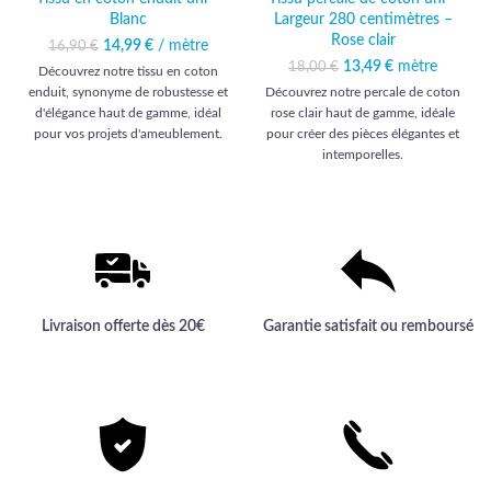
Blanc
Largeur 280 centimètres –
Rose clair
14,99
Le prix initial était :
€
/ mètre
Le prix
16,90
€
16,90 €.
actuel est :
13,49
Le prix initial était :
€
mètre
Le prix
18,00
€
Découvrez notre tissu en coton
14,99 €.
18,00 €.
actuel est :
enduit, synonyme de robustesse et
Découvrez notre percale de coton
13,49 €.
d'élégance haut de gamme, idéal
rose clair haut de gamme, idéale
pour vos projets d'ameublement.
pour créer des pièces élégantes et
Une qualité exceptionnelle pour
intemporelles.
sublimer vos intérieurs.
Livraison offerte dès 20€
Garantie satisfait ou remboursé