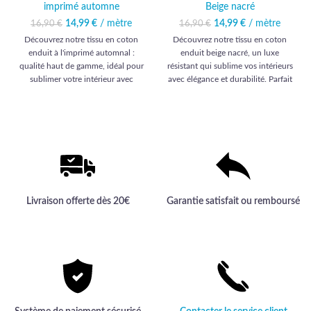
imprimé automne
Beige nacré
14,99
Le prix initial était :
€
/ mètre
Le prix
14,99
Le prix initial était :
€
/ mètre
Le prix
16,90
€
16,90
€
16,90 €.
actuel est :
16,90 €.
actuel est :
Découvrez notre tissu en coton
Découvrez notre tissu en coton
14,99 €.
14,99 €.
enduit à l'imprimé automnal :
enduit beige nacré, un luxe
qualité haut de gamme, idéal pour
résistant qui sublime vos intérieurs
sublimer votre intérieur avec
avec élégance et durabilité. Parfait
élégance et durabilité.
pour un ameublement chic et
sophistiqué.
Livraison offerte dès 20€
Garantie satisfait ou remboursé