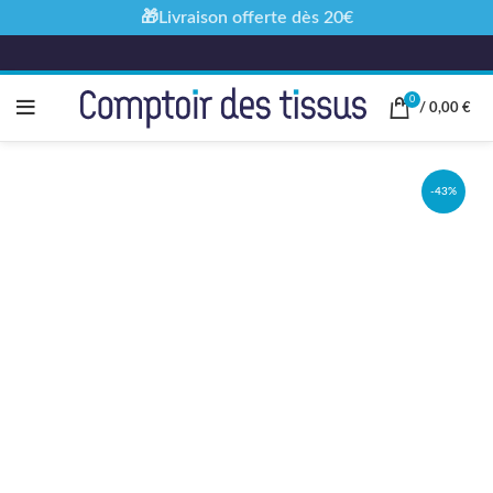
🎁Livraison offerte dès 20€
0
/
0,00
€
-43%