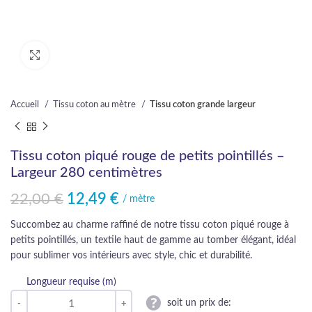
Cliquez pour agrandir
Accueil
Tissu coton au mètre
Tissu coton grande largeur
Tissu coton piqué rouge de petits pointillés –
Largeur 280 centimètres
22,00
€
12,49
€
Le prix initial était : 22,00 €.
Le prix actuel est : 12,49 €.
/ mètre
Succombez au charme raffiné de notre tissu coton piqué rouge à
petits pointillés, un textile haut de gamme au tomber élégant, idéal
pour sublimer vos intérieurs avec style, chic et durabilité.
Longueur requise (m)
soit un prix de: