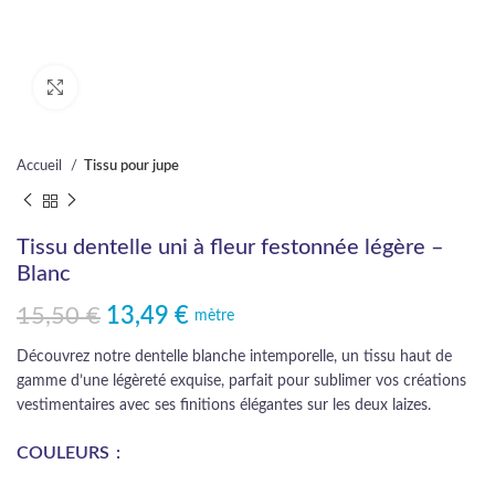
Cliquez pour agrandir
Accueil
Tissu pour jupe
Tissu dentelle uni à fleur festonnée légère –
Blanc
15,50
€
13,49
€
Le prix initial était : 15,50 €.
Le prix actuel est : 13,49 €.
mètre
Découvrez notre dentelle blanche intemporelle, un tissu haut de
gamme d’une légèreté exquise, parfait pour sublimer vos créations
vestimentaires avec ses finitions élégantes sur les deux laizes.
COULEURS