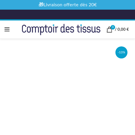
🎁Livraison offerte dès 20€
0
/
0,00
€
-13%