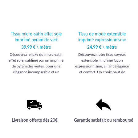
Tissu micro-satin effet soie
Tissu de mode extensible
imprimé pyramide vert
imprimé expressionnisme
39,99
€
\ mètre
24,99
€
\ mètre
Découvrez le luxe du micro-satin
Découvrez notre tissu soyeux
effet soie, sublimé par un imprimé
extensible, imprimé façon
de pyramides vertes, pour une
expressionnisme, alliant élégance
élégance incomparable et un
et confort. Un choix haut de
confort exceptionnel.
gamme parfait pour sublimer vos
créations vestimentaires.
Livraison offerte dès 20€
Garantie satisfait ou remboursé