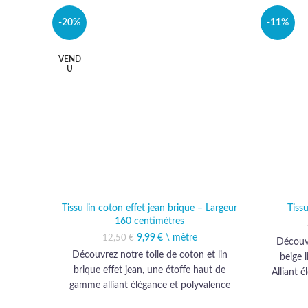
-20%
-11%
VEND
U
Tissu lin coton effet jean brique – Largeur
Tiss
160 centimètres
9,99
Le prix initial était :
€
\ mètre
Le prix actuel est :
12,50
€
Découvr
12,50 €.
9,99 €.
Découvrez notre toile de coton et lin
beige 
brique effet jean, une étoffe haut de
Alliant é
gamme alliant élégance et polyvalence
qualit
pour sublimer ameublement et
votre i