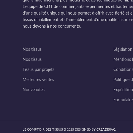
que la machinerie la plus moderne et les techniques de fabri
L’équipe de CDT de commerçants expérimentés et hautement q
d’une qualité unique qui nous permet d’offrir avec fierté et e
tissus d’habillement et d’ameublement d’une qualité insurpas
nous devons à nos concurrents.
Nos tissus
Législation
Nos tissus
Mentions l
Tissus par projets
Conditions
Meilleures ventes
Politique d
Nouveautés
Expédition 
Formulair
LE COMPTOIR DES TISSUS
2025 DESIGNED BY
CREADISIAC
.