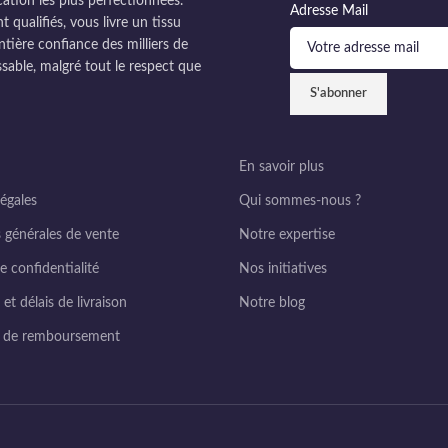
cation les plus perfectionnées.
Adresse Mail
ualifiés, vous livre un tissu
ntière confiance des milliers de
sable, malgré tout le respect que
En savoir plus
égales
Qui sommes-nous ?
 générales de vente
Notre expertise
e confidentialité
Nos initiatives
et délais de livraison
Notre blog
e de remboursement