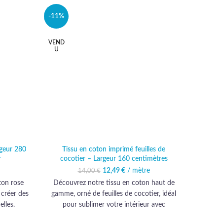
-11%
-11%
VEND
U
rgeur 280
Tissu en coton imprimé feuilles de
Tissu
r
cocotier – Largeur 160 centimètres
al était :
 actuel est :
12,49
Le prix initial était :
€
/ mètre
Le prix actuel est :
14,00
€
Décou
 €.
,49 €.
14,00 €.
12,49 €.
ton rose
Découvrez notre tissu en coton haut de
sublim
 créer des
gamme, orné de feuilles de cocotier, idéal
pour v
lles.
pour sublimer votre intérieur avec
de gamm
élégance et créativité.