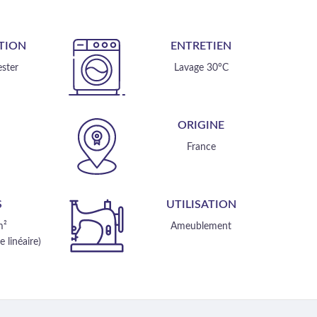
TION
ENTRETIEN
ster
Lavage 30°C
E
ORIGINE
m
France
S
UTILISATION
m²
Ameublement
 linéaire)