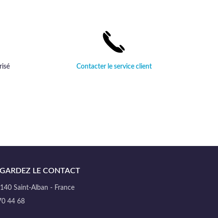
risé
Contacter le service client
GARDEZ LE CONTACT
40 Saint-Alban - France
70 44 68