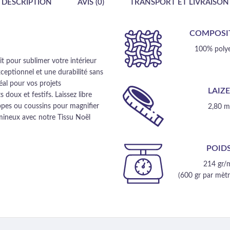
DESCRIPTION
AVIS (0)
TRANSPORT ET LIVRAISON
COMPOSI
100% polye
t pour sublimer votre intérieur
eptionnel et une durabilité sans
éal pour vos projets
LAIZ
 doux et festifs. Laissez libre
ppes ou coussins pour magnifier
2,80 
lumineux avec notre Tissu Noël
POID
214 gr/
(600 gr par mètre