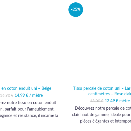
-25%
u en coton enduit uni – Beige
Tissu percale de coton uni – La
centimètres – Rose clai
14,99
Le prix initial était :
€
/ mètre
Le prix actuel est :
16,90
€
16,90 €.
14,99 €.
13,49
Le prix initi
€
mètre
Le prix
18,00
€
ez notre tissu en coton enduit
18,00
13
Découvrez notre percale de co
lin, parfait pour l'ameublement.
clair haut de gamme, idéale pour
légance et résistance, il incarne la
pièces élégantes et intempore
é haut de gamme pour sublimer
ntérieur avec style et durabilité.