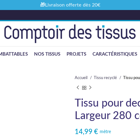
🎁Livraison offerte dès 20€
MBATTABLES
NOS TISSUS
PROJETS
CARACTÉRISTIQUES
Accueil
Tissu recyclé
Tissu pou
Tissu pour de
Largeur 280 c
14,99
€
mètre