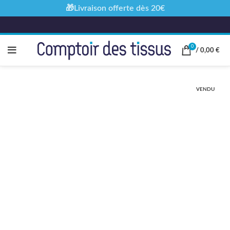
🎁Livraison offerte dès 20€
0
/
0,00
€
VENDU