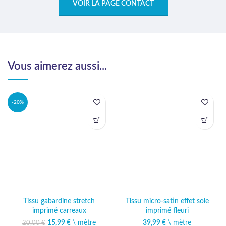
VOIR LA PAGE CONTACT
Vous aimerez aussi...
-20%
Tissu gabardine stretch
Tissu micro-satin effet soie
imprimé carreaux
imprimé fleuri
15,99
Le prix initial était :
€
\ mètre
Le prix
39,99
€
\ mètre
20,00
€