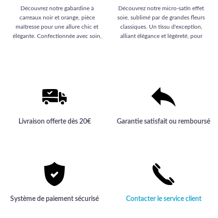
20,00 €.
actuel est :
Découvrez notre gabardine à
Découvrez notre micro-satin effet
15,99 €.
carreaux noir et orange, pièce
soie, sublimé par de grandes fleurs
maîtresse pour une allure chic et
classiques. Un tissu d'exception,
élégante. Confectionnée avec soin,
alliant élégance et légèreté, pour
elle promet une qualité haut de
des créations vestimentaires
gamme incomparable pour vos
raffinées et haut de gamme.
créations vestimentaires.
Livraison offerte dès 20€
Garantie satisfait ou remboursé
Système de paiement sécurisé
Contacter le service client