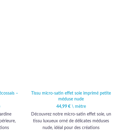
-20%
VEND
U
écossais –
Tissu micro-satin effet soie imprimé petite
Tissu l
méduse nude
l était :
e
actuel est :
44,99
€
\ mètre
€.
,99 €.
ardine
Découvrez notre micro-satin effet soie, un
Déco
périeure,
tissu luxueux orné de délicates méduses
briq
tions
nude, idéal pour des créations
gamm
che de
vestimentaires raffinées et sophistiquées.
p