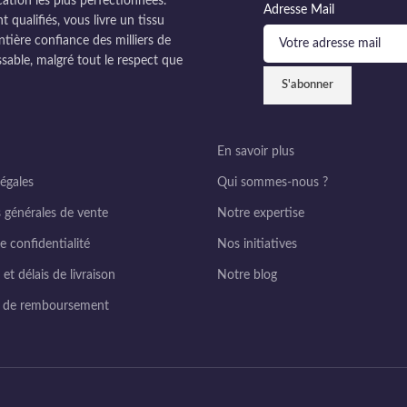
cation les plus perfectionnées.
Adresse Mail
ualifiés, vous livre un tissu
ntière confiance des milliers de
sable, malgré tout le respect que
En savoir plus
égales
Qui sommes-nous ?
 générales de vente
Notre expertise
e confidentialité
Nos initiatives
et délais de livraison
Notre blog
e de remboursement