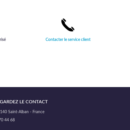
le.
risé
Contacter le service client
GARDEZ LE CONTACT
40 Saint-Alban - France
70 44 68