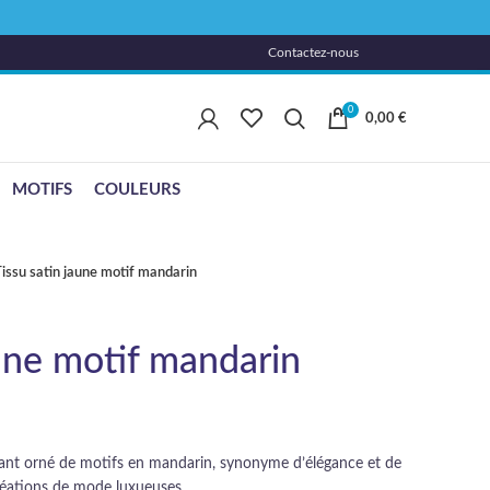
Contactez-nous
0
0,00
€
MOTIFS
COULEURS
issu satin jaune motif mandarin
aune motif mandarin
tant orné de motifs en mandarin, synonyme d’élégance et de
créations de mode luxueuses.