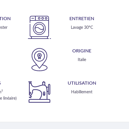
TION
ENTRETIEN
ster
Lavage 30°C
E
ORIGINE
m
Italie
S
UTILISATION
m²
Habillement
 linéaire)