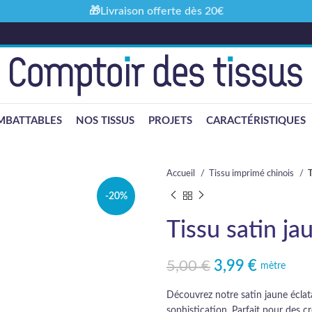
🎁Livraison offerte dès 20€
MBATTABLES
NOS TISSUS
PROJETS
CARACTÉRISTIQUES
Accueil
Tissu imprimé chinois
T
-20%
Tissu satin j
5,00
€
3,99
€
Le prix initial était : 5,00 €.
Le prix actuel est : 3,99 €.
mètre
Découvrez notre satin jaune écla
sophistication. Parfait pour des 