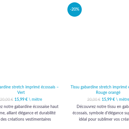
-20%
ardine stretch imprimé écossais –
Tissu gabardine stretch imprimé 
Vert
Rouge orangé
15,99
Le prix initial était :
€
\ mètre
Le prix actuel est :
15,99
Le prix initia
€
\ mètr
Le prix 
20,00
€
20,00
€
20,00 €.
15,99 €.
20,00 
15
z notre gabardine écossaise haut
Découvrez notre tissu en gab
e, alliant élégance et durabilité
écossais, symbole d'élégance su
 des créations vestimentaires
idéal pour sublimer vos créa
raffinées.
vestimentaires avec une tou