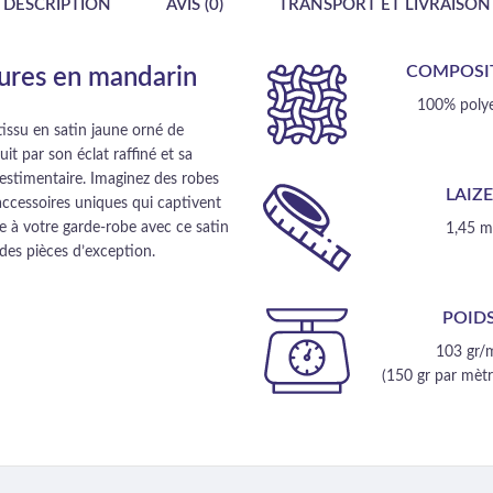
DESCRIPTION
AVIS (0)
TRANSPORT ET LIVRAISON
COMPOSI
itures en mandarin
100% polye
issu en satin jaune orné de
t par son éclat raffiné et sa
vestimentaire. Imaginez des robes
LAIZ
accessoires uniques qui captivent
e à votre garde-robe avec ce satin
1,45 
 des pièces d’exception.
POID
103 gr/
(150 gr par mètre