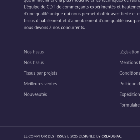
que la machinerie la plus moderne et les techniques de fabri
L’équipe de CDT de commerçants expérimentés et hautement q
d’une qualité unique qui nous permet d’offrir avec fierté et e
tissus d’habillement et d’ameublement d’une qualité insurpas
nous devons à nos concurrents.
Nos tissus
Législation
Nos tissus
Mentions l
Tissus par projets
Conditions
Meilleures ventes
Politique d
Nouveautés
Expédition 
Formulair
LE COMPTOIR DES TISSUS
2025 DESIGNED BY
CREADISIAC
.