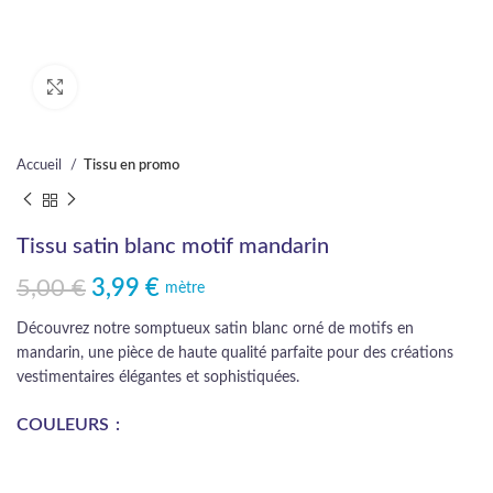
Cliquez pour agrandir
Accueil
Tissu en promo
Tissu satin blanc motif mandarin
5,00
€
3,99
€
Le prix initial était : 5,00 €.
Le prix actuel est : 3,99 €.
mètre
Découvrez notre somptueux satin blanc orné de motifs en
mandarin, une pièce de haute qualité parfaite pour des créations
vestimentaires élégantes et sophistiquées.
COULEURS