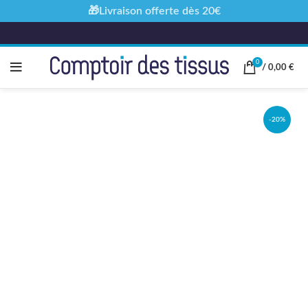
🎁Livraison offerte dès 20€
0
/
0,00
€
-20%