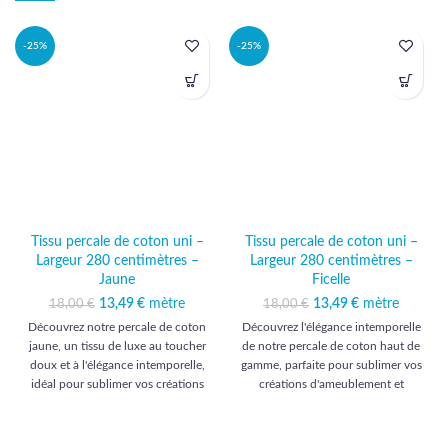
-25%
-25%
Tissu percale de coton uni –
Tissu percale de coton uni –
Largeur 280 centimètres –
Largeur 280 centimètres –
Jaune
Ficelle
13,49
Le prix initial était :
€
mètre
Le prix
13,49
Le prix initial était :
€
mètre
Le prix
18,00
€
18,00
€
18,00 €.
actuel est :
18,00 €.
actuel est :
Découvrez notre percale de coton
Découvrez l'élégance intemporelle
13,49 €.
13,49 €.
jaune, un tissu de luxe au toucher
de notre percale de coton haut de
doux et à l'élégance intemporelle,
gamme, parfaite pour sublimer vos
idéal pour sublimer vos créations
créations d'ameublement et
d'ameublement et d'habillement.
d'habillement avec une touche de
raffinement.