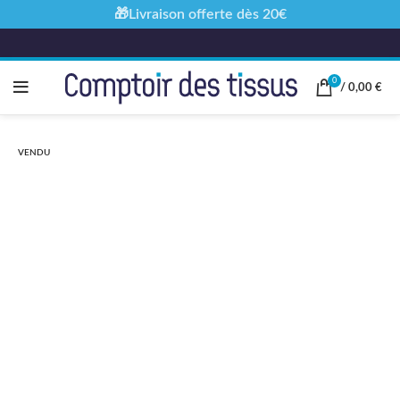
🎁Livraison offerte dès 20€
0
/
0,00
€
VENDU