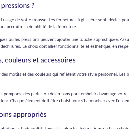
 pressions ?
l’usage de votre trousse. Les fermetures à glissière sont idéales pour
our accroître la durabilité de la fermeture.
ques ou les pressions peuvent ajouter une touche sophistiquée. Ass
es déchirures. Le choix doit allier fonctionnalité et esthétique, en resp
s, couleurs et accessoires
 des motifs et des couleurs qui reflètent votre style personnel. Les b
s pompons, des perles ou des rubans pour embellir davantage votre 
térieur. Chaque élément doit être choisi pour s’harmoniser avec l’ense
soins appropriés
ntretien est primordial. Lavez-la selon les instructions du tissu chois