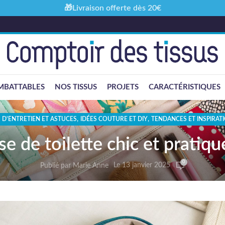
🎁Livraison offerte dès 20€
MBATTABLES
NOS TISSUS
PROJETS
CARACTÉRISTIQUES
,
,
 D'ENTRETIEN ET ASTUCES
IDÉES COUTURE ET DIY
TENDANCES ET INSPIRA
e de toilette chic et pratique
0
Le 13 janvier 2025
Publié par
Marie Anne