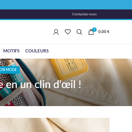
Contactez-nous
0
0,00
€
MOTIFS
COULEURS
TION MODE
 en un clin d’œil !