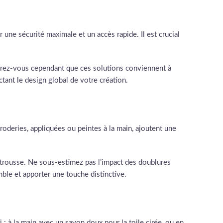
 une sécurité maximale et un accès rapide. Il est crucial
urez-vous cependant que ces solutions conviennent à
ectant le design global de votre création.
roderies, appliquées ou peintes à la main, ajoutent une
trousse. Ne sous-estimez pas l’impact des doublures
mble et apporter une touche distinctive.
i : à la main avec un savon doux pour la toile cirée, ou en