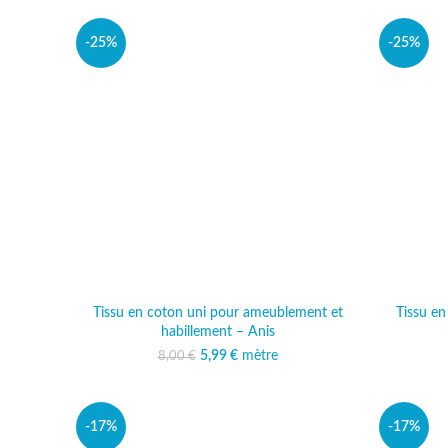
-25%
-25%
Tissu en coton uni pour ameublement et
Tissu e
habillement – Anis
5,99
Le prix initial était :
€
mètre
Le prix actuel est :
8,00
€
8,00 €.
5,99 €.
-17%
-17%