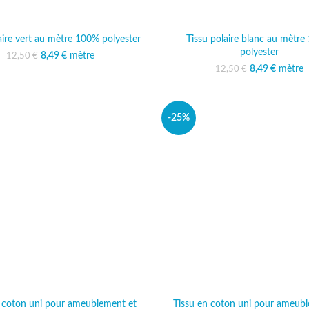
aire vert au mètre 100% polyester
Tissu polaire blanc au mètr
polyester
8,49
Le prix initial était :
€
mètre
Le prix actuel est :
12,50
€
12,50 €.
8,49 €.
8,49
Le prix initi
€
mètre
Le prix 
12,50
€
12,50
8
-25%
n coton uni pour ameublement et
Tissu en coton uni pour ameubl