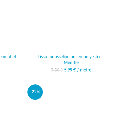
ement et
Tissu mousseline uni en polyester –
Menthe
al était :
actuel est :
Le prix initial était : 7,50 €.
5,99
€
/ mètre
Le prix actuel est :
7,50
€
€.
99 €.
5,99 €.
-22%