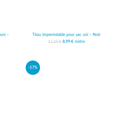
uni –
Tissu imperméable pour sac uni – Noir
8,99
Le prix initial était :
€
mètre
Le prix actuel est :
11,50
€
11,50 €.
8,99 €.
al était :
actuel est :
 €.
,99 €.
-17%