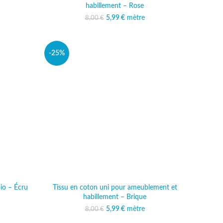
habillement – Rose
al était :
actuel est :
5,99
Le prix initial était :
€
mètre
Le prix actuel est :
8,00
€
€.
99 €.
8,00 €.
5,99 €.
-25%
io – Écru
Tissu en coton uni pour ameublement et
habillement – Brique
ait : 9,00 €.
actuel est :
49 €.
5,99
Le prix initial était :
€
mètre
Le prix actuel est :
8,00
€
8,00 €.
5,99 €.