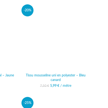
-20%
l – Jaune
Tissu mousseline uni en polyester – Bleu
canard
ait : 9,00 €.
actuel est :
49 €.
Le prix initial était : 7,50 €.
5,99
€
/ mètre
Le prix actuel est :
7,50
€
5,99 €.
-25%