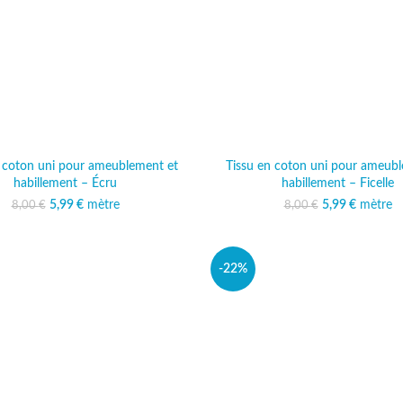
n coton uni pour ameublement et
Tissu en coton uni pour ameubl
habillement – Écru
habillement – Ficelle
5,99
Le prix initial était :
€
mètre
Le prix actuel est :
5,99
Le prix initi
€
mètre
Le prix 
8,00
€
8,00
€
8,00 €.
5,99 €.
8,00 
5,
-22%