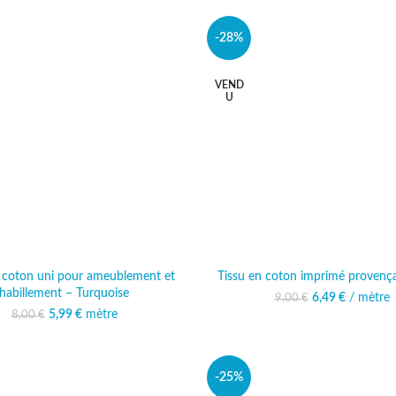
-28%
VEND
U
n coton uni pour ameublement et
Tissu en coton imprimé provença
habillement – Turquoise
Le prix initial ét
6,49
€
/ mètre
Le prix 
9,00
€
6,
5,99
Le prix initial était :
€
mètre
Le prix actuel est :
8,00
€
8,00 €.
5,99 €.
-25%