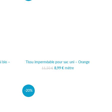
i bio –
Tissu imperméable pour sac uni – Orange
8,99
Le prix initial était :
€
mètre
Le prix actuel est :
11,50
€
11,50 €.
8,99 €.
ait : 9,00 €.
actuel est :
49 €.
-20%