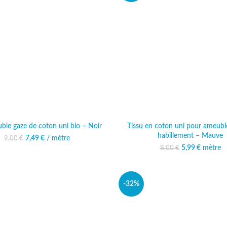
uble gaze de coton uni bio – Noir
Tissu en coton uni pour ameubl
habillement – Mauve
Le prix initial était : 9,00 €.
7,49
€
/ mètre
Le prix actuel est :
9,00
€
7,49 €.
5,99
Le prix initi
€
mètre
Le prix 
8,00
€
8,00 
5,
-32%