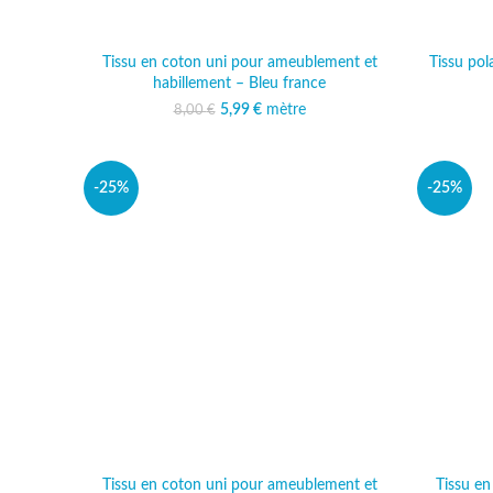
Tissu en coton uni pour ameublement et
Tissu pol
habillement – Bleu france
5,99
Le prix initial était :
€
mètre
Le prix actuel est :
8,00
€
8,00 €.
5,99 €.
-25%
-25%
Tissu en coton uni pour ameublement et
Tissu e