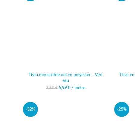
Tissu mousseline uni en polyester – Vert
Tissu e
eau
Le prix initial était : 7,50 €.
5,99
€
/ mètre
Le prix actuel est :
7,50
€
5,99 €.
-32%
-25%