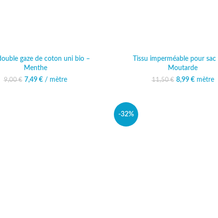
double gaze de coton uni bio –
Tissu imperméable pour sac 
Menthe
Moutarde
Le prix initial était : 9,00 €.
7,49
€
/ mètre
Le prix actuel est :
8,99
Le prix initi
€
mètre
Le prix 
9,00
€
11,50
€
7,49 €.
11,50
8
-32%