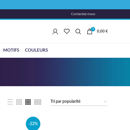
Contactez-nous
0
0,00
€
MOTIFS
COULEURS
-22%