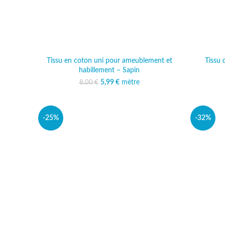
Tissu en coton uni pour ameublement et
Tissu 
habillement – Sapin
5,99
Le prix initial était :
€
mètre
Le prix actuel est :
8,00
€
8,00 €.
5,99 €.
-25%
-32%