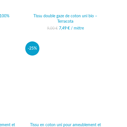
e 100%
Tissu double gaze de coton uni bio –
Terracota
al était :
actuel est :
Le prix initial était : 9,00 €.
7,49
€
/ mètre
Le prix actuel est :
9,00
€
 €.
,49 €.
7,49 €.
-25%
ement et
Tissu en coton uni pour ameublement et