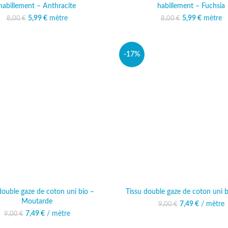
habillement – Anthracite
habillement – Fuchsia
5,99
Le prix initial était :
€
mètre
Le prix actuel est :
5,99
Le prix initi
€
mètre
Le prix 
8,00
€
8,00
€
8,00 €.
5,99 €.
8,00 
5,
-17%
double gaze de coton uni bio –
Tissu double gaze de coton uni b
Moutarde
Le prix initial ét
7,49
€
/ mètre
Le prix 
9,00
€
7,
Le prix initial était : 9,00 €.
7,49
€
/ mètre
Le prix actuel est :
9,00
€
7,49 €.