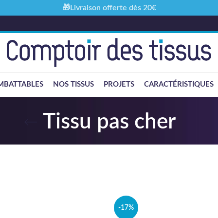
🎁Livraison offerte dès 20€
MBATTABLES
NOS TISSUS
PROJETS
CARACTÉRISTIQUES
Tissu pas cher
-17%