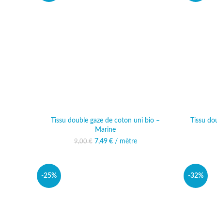
Tissu double gaze de coton uni bio –
Tissu do
Marine
Le prix initial était : 9,00 €.
7,49
€
/ mètre
Le prix actuel est :
9,00
€
7,49 €.
-25%
-32%