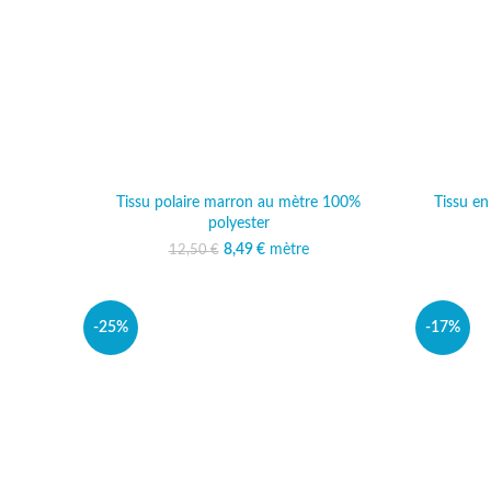
Tissu polaire marron au mètre 100%
Tissu e
polyester
8,49
Le prix initial était :
€
mètre
Le prix actuel est :
12,50
€
12,50 €.
8,49 €.
-25%
-17%