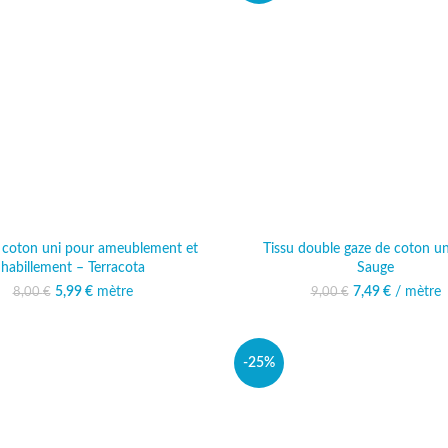
n coton uni pour ameublement et
Tissu double gaze de coton un
habillement – Terracota
Sauge
5,99
Le prix initial était :
€
mètre
Le prix actuel est :
Le prix initial ét
7,49
€
/ mètre
Le prix 
8,00
€
9,00
€
8,00 €.
5,99 €.
7,
-25%