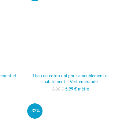
ement et
Tissu en coton uni pour ameublement et
habillement – Vert émeraude
al était :
actuel est :
5,99
Le prix initial était :
€
mètre
Le prix actuel est :
8,00
€
€.
99 €.
8,00 €.
5,99 €.
-32%