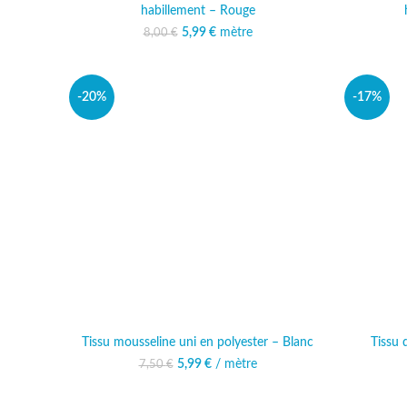
habillement – Rouge
5,99
Le prix initial était :
€
mètre
Le prix actuel est :
8,00
€
8,00 €.
5,99 €.
-20%
-17%
Tissu mousseline uni en polyester – Blanc
Tissu 
Le prix initial était : 7,50 €.
5,99
€
/ mètre
Le prix actuel est :
7,50
€
5,99 €.